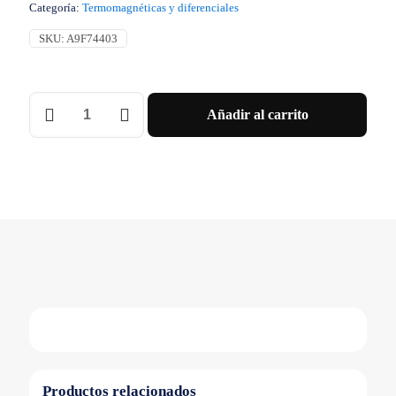
Categoría:
Termomagnéticas y diferenciales
SKU:
A9F74403
Interruptor
Añadir al carrito
Termomagnético
-
iC60N
-
Tetrapolar
-
3A
-
Curva
C
-
10kA
Schneider
cantidad
Productos relacionados