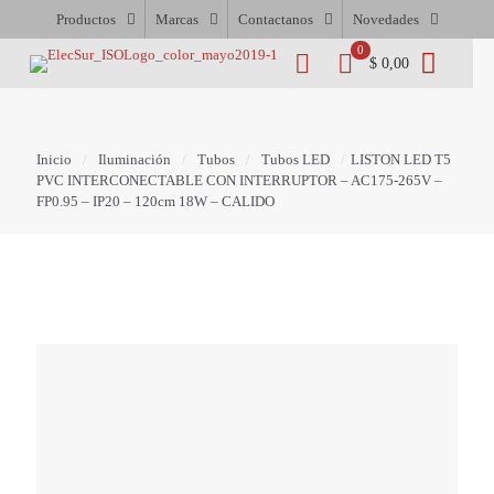
Productos
Marcas
Contactanos
Novedades
0
$ 0,00
Inicio
/
Iluminación
/
Tubos
/
Tubos LED
/
LISTON LED T5
PVC INTERCONECTABLE CON INTERRUPTOR – AC175-265V –
FP0.95 – IP20 – 120cm 18W – CALIDO