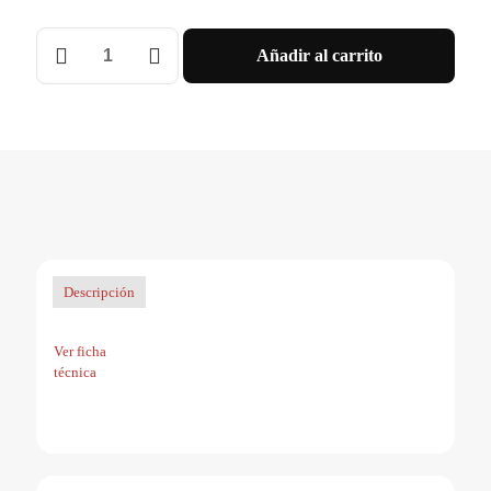
LISTON
Añadir al carrito
LED
T5
PVC
INTERCONECTABLE
CON
INTERRUPTOR
-
AC175-
265V
-
FP0.95
-
Descripción
IP20
-
120cm
Ver ficha
18W
técnica
-
CALIDO
cantidad