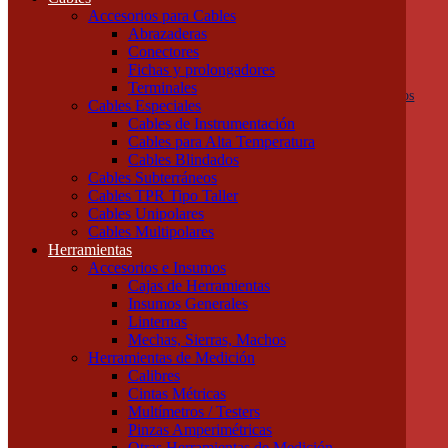
Columnas de señalización
Accesorios para Cables
Ojos de Buey
Abrazaderas
Selectoras
Conectores
Varios
Fichas y prolongadores
Dispositivos de Protección
Terminales
Fusibles y descargadores atmosféricos
Cables Especiales
Termomagnéticas y diferenciales
Cables de Instrumentación
Contactores
Cables para Alta Temperatura
Guardamotores
Cables Blindados
Relés térmicos
Cables Subterráneos
Interruptores y seccionadores
Cables TPR Tipo Taller
Accesorios y Componentes
Cables Unipolares
Borneras y Accesorios
Cables Multipolares
Rieles y Soportes
Herramientas
Dispositivos de Enclavamiento
Accesorios e Insumos
Cables
Cajas de Herramientas
Accesorios para Cables
Insumos Generales
Abrazaderas
Linternas
Conectores
Mechas, Sierras, Machos
Fichas y prolongadores
Herramientas de Medición
Terminales
Calibres
Cables Especiales
Cintas Métricas
Cables de Instrumentación
Multímetros / Testers
Cables para Alta Temperatura
Pinzas Amperimétricas
Cables Blindados
Otras Herramientas de Medición