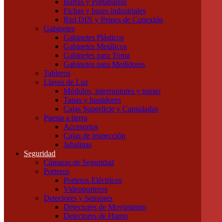
Barras y Portabarras
Tubos Fluorescentes y especiales
Fichas y bases industriales
Instalación
Riel DIN y Peines de Conexión
Cajas
Gabinetes
Canalizaciones
Gabinetes Plásticos
Bandejas Portacables
Gabinetes Metálicos
Caños Metálicos
Gabinetes para Toma
Caños Plásticos
Gabinetes para Medidores
Cajas de Embutir y Accesorios
Tableros
Cablecanal y Accesorios
Llaves de Luz
Cajas de Derivación
Módulos, interruptores y tomas
Accesorios Metálicos para caños
Tapas y bastidores
Accesorios de PVC para caños
Cajas Superficie y Capsuladas
Precintos
Puesta a tierra
Componentes para Tableros
Accesorios
Borneras y Accesorios
Cajas de inspección
Barras y Portabarras
Jabalinas
Fichas y bases industriales
Seguridad
Riel DIN y Peines de Conexión
Cámaras de Seguridad
Gabinetes
Porteros
Gabinetes Plásticos
Porteros Eléctricos
Gabinetes Metálicos
Videoporteros
Gabinetes para Toma
Detectores y Sensores
Gabinetes para Medidores
Detectores de Movimiento
Tableros
Detectores de Humo
Llaves de Luz