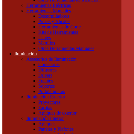
Cables Subterráneos
Herramientas Eléctricas
Cables TPR Tipo Taller
Herramientas Manuales
Cables Unipolares
Destornilladores
Cables Multipolares
Pinzas y Alicates
Herramientas
Herramientas de Corte
Accesorios e Insumos
Kits de Herramientas
Cajas de Herramientas
Llaves
Insumos Generales
Martillos
Linternas
Otras Herramientas Manuales
Mechas, Sierras, Machos
Iluminación
Herramientas de Medición
Accesorios de Iluminación
Calibres
Conectores
Cintas Métricas
Difusores
Multímetros / Testers
Drivers
Pinzas Amperimétricas
Fuentes
Otras Herramientas de Medición
Soportes
Herramientas Eléctricas
Portalámparas
Herramientas Manuales
Iluminación Exterior
Destornilladores
Proyectores
Pinzas y Alicates
Farolas
Herramientas de Corte
Apliques de exterior
Kits de Herramientas
Iluminación Interior
Llaves
Apliques
Martillos
Paneles y Plafones
Otras Herramientas Manuales