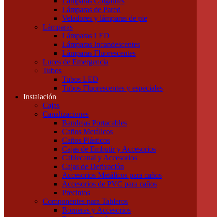
Lámparas Colgantes
Iluminación
Lámparas de Pared
Accesorios de Iluminación
Veladores y lámparas de pie
Conectores
Lámparas
Difusores
Lámparas LED
Drivers
Lámparas Incandescentes
Fuentes
Lámparas Fluorescentes
Soportes
Luces de Emergencia
Portalámparas
Tubos
Iluminación Exterior
Tubos LED
Proyectores
Tubos Fluorescentes y especiales
Farolas
Instalación
Apliques de exterior
Cajas
Iluminación Interior
Canalizaciones
Apliques
Bandejas Portacables
Paneles y Plafones
Caños Metálicos
Lámparas Colgantes
Caños Plásticos
Lámparas de Pared
Cajas de Embutir y Accesorios
Veladores y lámparas de pie
Cablecanal y Accesorios
Lámparas
Cajas de Derivación
Lámparas LED
Accesorios Metálicos para caños
Lámparas Incandescentes
Accesorios de PVC para caños
Lámparas Fluorescentes
Precintos
Luces de Emergencia
Componentes para Tableros
Tubos
Borneras y Accesorios
Tubos LED