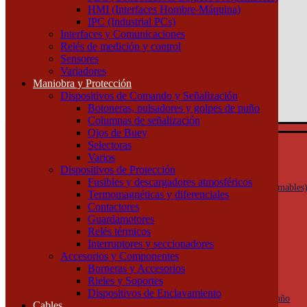
HMI (Interfaces Hombre-Máquina)
Atención por WhatsApp
IPC (Industrial PCs)
11 3071 1515
Interfaces y Comunicaciones
0
Relés de medición y control
Sensores
$ 0,00
Variadores
Maniobra y Protección
0
Dispositivos de Comando y Señalización
Tu pedido
Botoneras, pulsadores y golpes de puño
Columnas de señalización
Ojos de Buey
Selectoras
Automatización y Control
Varios
Actuadores
Dispositivos de Protección
Controladores y Procesadores
Fusibles y descargadores atmosféricos
PLC (Controladores Lógicos Programables
Termomagnéticas y diferenciales
HMI (Interfaces Hombre-Máquina)
Contactores
IPC (Industrial PCs)
Guardamotores
Interfaces y Comunicaciones
Relés térmicos
Relés de medición y control
Interruptores y seccionadores
Sensores
Accesorios y Componentes
Variadores
Borneras y Accesorios
Maniobra y Protección
Rieles y Soportes
Dispositivos de Comando y Señalización
Dispositivos de Enclavamiento
Botoneras, pulsadores y golpes de puño
Cables