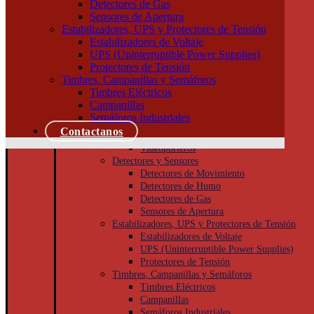
Detectores de Gas
Módulos, interruptores y tomas
Sensores de Apertura
Tapas y bastidores
Estabilizadores, UPS y Protectores de Tensión
Cajas Superficie y Capsuladas
Estabilizadores de Voltaje
Puesta a tierra
UPS (Uninterruptible Power Supplies)
Accesorios
Protectores de Tensión
Cajas de inspección
Timbres, Campanillas y Semáforos
Jabalinas
Timbres Eléctricos
Seguridad
Campanillas
Cámaras de Seguridad
Semáforos Industriales
Porteros
Contactanos
Porteros Eléctricos
Videoporteros
Detectores y Sensores
Detectores de Movimiento
Detectores de Humo
Detectores de Gas
Sensores de Apertura
Estabilizadores, UPS y Protectores de Tensión
Estabilizadores de Voltaje
UPS (Uninterruptible Power Supplies)
Protectores de Tensión
Timbres, Campanillas y Semáforos
Timbres Eléctricos
Campanillas
Semáforos Industriales