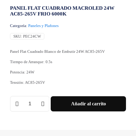
PANEL FLAT CUADRADO MACROLED 24W
AC85-265V FRIO 6000K
Categoría:
Paneles y Plafones
SKU:
PEC24CW
Panel Flat Cuadrado Blanco de Embutir 24W AC85-265V
Tiempo de Arranque: 0.5s
Potencia: 24W
Tensión: AC85-265V
PANEL
Añadir al carrito
FLAT
CUADRADO
MACROLED
24W
AC85-
265V