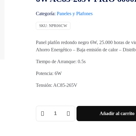
Categoría:
Paneles y Plafones
SKU:
NPR06CW
Panel plafón redondo negro 6W, 25.000 horas de vida
Ahorro Energético – Baja emisión de calor – Distri
Tiempo de Arranque: 0.5s
Potencia: 6W
Tensión: AC85-265V
PANEL
Añadir al carrito
PLAFON
CIRCULAR
NEGRO