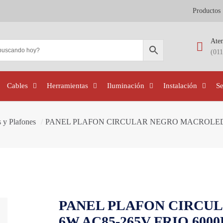
Productos
Aten
(01
Cables
Herramientas
Iluminación
Instalación
S
 y Plafones
/
PANEL PLAFON CIRCULAR NEGRO MACROLED 6
PANEL PLAFON CIRCU
6W AC85-265V FRIO 600