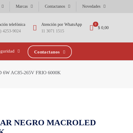
Marcas
Contactanos
Novedades
ción telefónica
Atención por WhatsApp
0
$ 0,00
1) 4253-9024
11 3071 1515
eguridad
Contactanos
W AC85-265V FRIO 6000K
LAR NEGRO MACROLED
0K