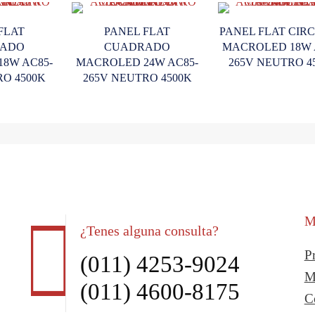
FLAT
PANEL FLAT
PANEL FLAT CIR
ADO
CUADRADO
MACROLED 18W 
8W AC85-
MACROLED 24W AC85-
265V NEUTRO 4
RO 4500K
265V NEUTRO 4500K
M
¿Tenes alguna consulta?
P
(011) 4253-9024
M
(011) 4600-8175
C