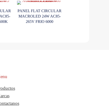
CULAR
PANEL FLAT CIRCULAR
AC85-
MACROLED 24W AC85-
500K
265V FRIO 6000
enu
roductos
arcas
ontactanos