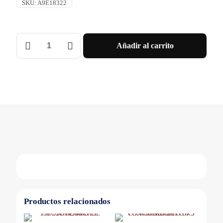
SKU:
A9E18322
PILOTO
Añadir al carrito
IIL
SIMPLE
110/220
VCA
BLANCO
Schneider
cantidad
Productos relacionados