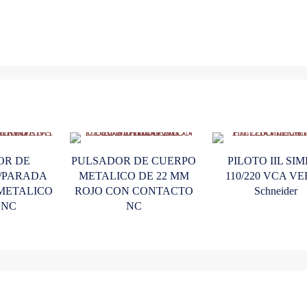
12-
48V
CA/CD
Schneider
cantidad
OR DE
PULSADOR DE CUERPO
PILOTO IIL SI
/PARADA
METALICO DE 22 MM
110/220 VCA V
METALICO
ROJO CON CONTACTO
Schneider
+NC
NC