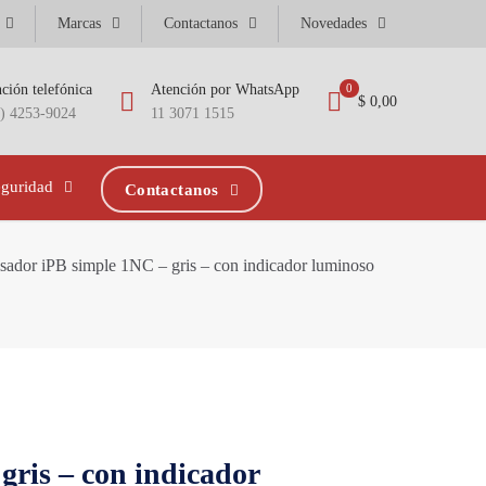
Marcas
Contactanos
Novedades
ción telefónica
Atención por WhatsApp
0
$ 0,00
1) 4253-9024
11 3071 1515
eguridad
Contactanos
sador iPB simple 1NC – gris – con indicador luminoso
gris – con indicador