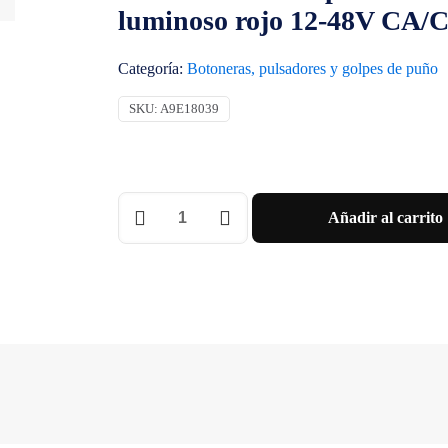
luminoso rojo 12-48V CA/
Categoría:
Botoneras, pulsadores y golpes de puño
SKU:
A9E18039
Pulsador
Añadir al carrito
iPB
simple
1NC
-
gris
-
con
indicador
luminoso
rojo