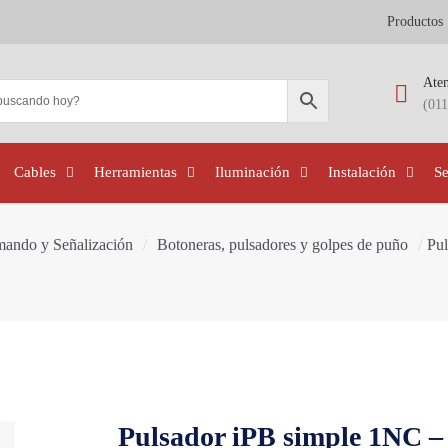
Productos
Aten
(01
Cables
Herramientas
Iluminación
Instalación
S
mando y Señalización
/
Botoneras, pulsadores y golpes de puño
/
Pul
Pulsador iPB simple 1NC – 