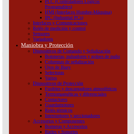
PLC (Controladores Lógicos
Atención por WhatsApp
Programables)
11 3071 1515
HMI (Interfaces Hombre-Máquina)
0
IPC (Industrial PCs)
Interfaces y Comunicaciones
$ 0,00
Relés de medición y control
Sensores
0
Variadores
Tu pedido
Maniobra y Protección
Dispositivos de Comando y Señalización
Botoneras, pulsadores y golpes de puño
Columnas de señalización
Ojos de Buey
Selectoras
¿Que estas buscando hoy?
Varios
×
Dispositivos de Protección
Fusibles y descargadores atmosféricos
Termomagnéticas y diferenciales
Atención telefónica
Contactores
(011) 4253-9024
Guardamotores
Atención por WhatsApp
Relés térmicos
Interruptores y seccionadores
11 2155 1884
Accesorios y Componentes
0
Borneras y Accesorios
Rieles y Soportes
$ 0,00