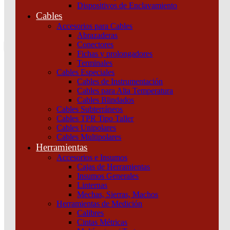
Dispositivos de Enclavamiento
0
Cables
Tu pedido
Accesorios para Cables
Abrazaderas
Conectores
Fichas y prolongadores
Terminales
Cables Especiales
Cables de Instrumentación
Cables para Alta Temperatura
Cables Blindados
Inicio
/
UPS y Protectores de Tensión
/
UPS (Uninterruptible Power
Cables Subterráneos
Supplies)
/
Sistema UPS trifásico (3:3) Easy UPS 3S de 10 kVA, 400
Cables TPR Tipo Taller
V con baterías internas – 15 minutos de autonomía Schneider
Cables Unipolares
Cables Multipolares
Herramientas
Accesorios e Insumos
Cajas de Herramientas
Insumos Generales
Linternas
Mechas, Sierras, Machos
Herramientas de Medición
Calibres
Cintas Métricas