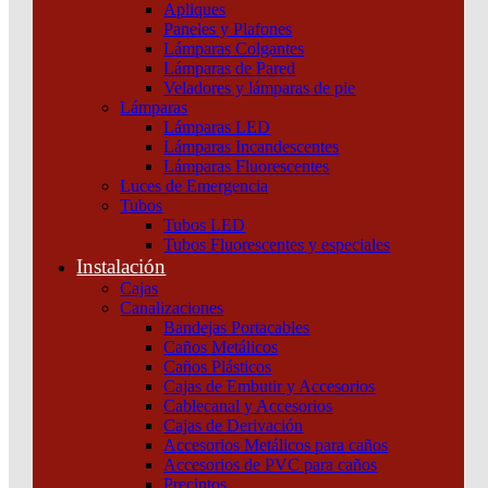
Apliques
Productos relacionados
minutos
Paneles y Plafones
de
Lámparas Colgantes
autonomía
Lámparas de Pared
Schneider
Veladores y lámparas de pie
cantidad
Lámparas
Lámparas LED
Lámparas Incandescentes
Lámparas Fluorescentes
Luces de Emergencia
Tubos
Tubos LED
Tubos Fluorescentes y especiales
Instalación
Cajas
Canalizaciones
Bandejas Portacables
Caños Metálicos
Caños Plásticos
Cajas de Embutir y Accesorios
Cablecanal y Accesorios
Cajas de Derivación
Accesorios Metálicos para caños
Accesorios de PVC para caños
Precintos