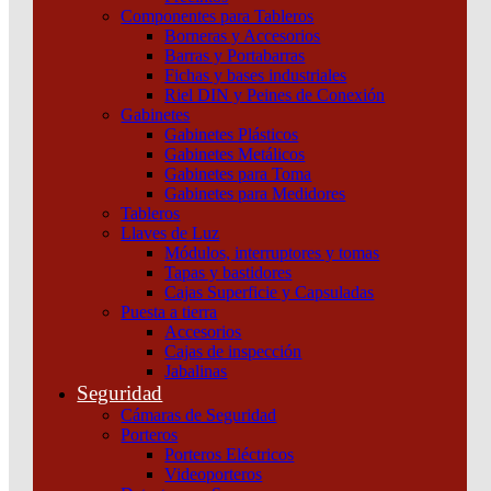
Componentes para Tableros
Borneras y Accesorios
Barras y Portabarras
Fichas y bases industriales
Riel DIN y Peines de Conexión
Gabinetes
Gabinetes Plásticos
Gabinetes Metálicos
Gabinetes para Toma
Gabinetes para Medidores
Tableros
Llaves de Luz
Módulos, interruptores y tomas
Tapas y bastidores
Cajas Superficie y Capsuladas
Puesta a tierra
Accesorios
Cajas de inspección
Jabalinas
Seguridad
Cámaras de Seguridad
Unidad Easy UPS 3M de 60 kVA y 400 V 3:3 UPS para
Porteros
baterías externas, puesta en marcha 5 x 8
Porteros Eléctricos
Videoporteros
Añadir al carrito