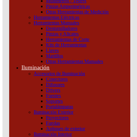
Sistema UPS trifásico (3:3) Easy UPS 3S de 10 kVA,
Multímetros / Testers
Pinzas Amperimétricas
400 V con baterías internas – 15 minutos de
Otras Herramientas de Medición
autonomía Schneider
Herramientas Eléctricas
Herramientas Manuales
Categorías:
Estabilizadores
,
UPS (Uninterruptible Power
Destornilladores
Supplies)
SKU:
E3SUPS10KHB1
Pinzas y Alicates
Herramientas de Corte
Kits de Herramientas
Sistema
Llaves
UPS
Martillos
trifásico
Otras Herramientas Manuales
(3:3)
Iluminación
Easy
Accesorios de Iluminación
UPS
Conectores
3S
Difusores
de
Drivers
10
Fuentes
kVA,
Soportes
400
Portalámparas
V
Iluminación Exterior
con
Proyectores
baterías
Farolas
internas
Apliques de exterior
-
Iluminación Interior
15