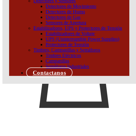
Detectores y Sensores
Detectores de Movimiento
Detectores de Humo
Detectores de Gas
Sensores de Apertura
Estabilizadores, UPS y Protectores de Tensión
Estabilizadores de Voltaje
UPS (Uninterruptible Power Supplies)
Protectores de Tensión
Timbres, Campanillas y Semáforos
Timbres Eléctricos
Campanillas
Semáforos Industriales
Contactanos