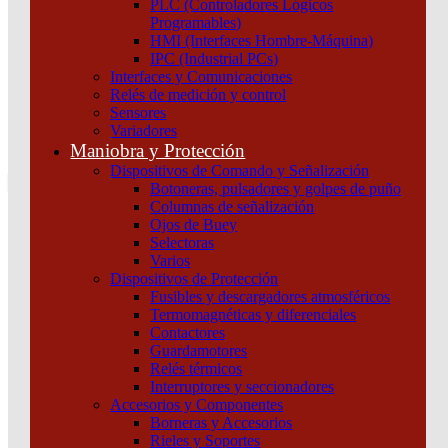
PLC (Controladores Lógicos
Atención por WhatsApp
Programables)
11 3071 1515
HMI (Interfaces Hombre-Máquina)
0
IPC (Industrial PCs)
Interfaces y Comunicaciones
$ 0,00
Relés de medición y control
Sensores
0
Variadores
Tu pedido
Maniobra y Protección
Dispositivos de Comando y Señalización
Botoneras, pulsadores y golpes de puño
Columnas de señalización
Ojos de Buey
Selectoras
¿Que estas buscando hoy?
Varios
×
Dispositivos de Protección
Fusibles y descargadores atmosféricos
Termomagnéticas y diferenciales
Atención telefónica
Contactores
(011) 4253-9024
Guardamotores
Atención por WhatsApp
Relés térmicos
Interruptores y seccionadores
11 2155 1884
Accesorios y Componentes
0
Borneras y Accesorios
Rieles y Soportes
$ 0,00