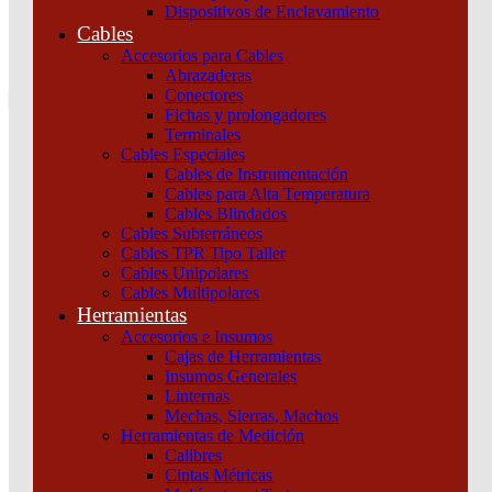
Dispositivos de Enclavamiento
0
Cables
Tu pedido
Accesorios para Cables
Abrazaderas
Conectores
Fichas y prolongadores
Terminales
Cables Especiales
Cables de Instrumentación
Cables para Alta Temperatura
Cables Blindados
Inicio
/
Maniobra y Protección
/
Dispositivos de
Cables Subterráneos
Protección
/
Contactores
/
TELERRUPTOR INVERSOR ITLI 1INV
Cables TPR Tipo Taller
16A 220V Schneider
Cables Unipolares
Cables Multipolares
Herramientas
Accesorios e Insumos
Cajas de Herramientas
Insumos Generales
Linternas
Mechas, Sierras, Machos
Herramientas de Medición
Calibres
TELERRUPTOR INVERSOR ITLI 1INV 16A
Cintas Métricas