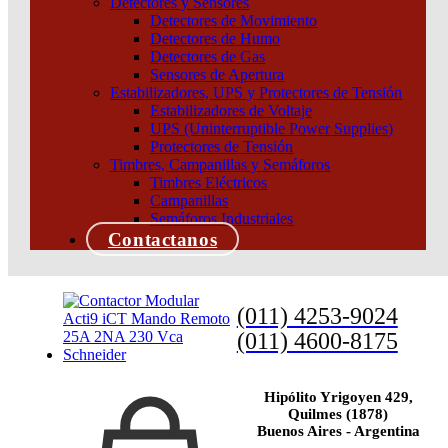
Detectores y Sensores
Detectores de Movimiento
Detectores de Humo
Detectores de Gas
Sensores de Apertura
Estabilizadores, UPS y Protectores de Tensión
Estabilizadores de Voltaje
CONTACTO IATL24
UPS (Uninterruptible Power Supplies)
CONTACTOR
P/ITL CON INTERFASE
Protectores de Tensión
MODULAR ICT 40A
TI24 Schneider
Timbres, Campanillas y Semáforos
4NA 230 VCACA
Timbres Eléctricos
Añadir al carrito
Schneider
Campanillas
Semáforos Industriales
Añadir al carrito
Contactanos
¿Tenes alguna consulta?
(011) 4253-9024
(011) 4600-8175
Hipólito Yrigoyen 429,
Quilmes (1878)
Buenos Aires - Argentina