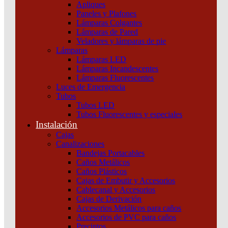
Apliques
Paneles y Plafones
Lámparas Colgantes
Lámparas de Pared
Veladores y lámparas de pie
Lámparas
Lámparas LED
Lámparas Incandescentes
Lámparas Fluorescentes
Luces de Emergencia
Tubos
Tubos LED
Tubos Fluorescentes y especiales
Instalación
Cajas
Canalizaciones
Bandejas Portacables
Caños Metálicos
Caños Plásticos
Cajas de Embutir y Accesorios
Cablecanal y Accesorios
Cajas de Derivación
Accesorios Metálicos para caños
Accesorios de PVC para caños
Contactor Modular Ict
CONTACTO AUX.
Precintos