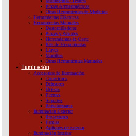
Multímetros / Testers
220V Schneider
Pinzas Amperimétricas
Otras Herramientas de Medición
Categoría:
Contactores
SKU:
A9C30815
Herramientas Eléctricas
Herramientas Manuales
Destornilladores
TELERRUPTOR INVERSOR ITLI 1INV 16A 220V Schneider
Pinzas y Alicates
cantidad
Herramientas de Corte
Kits de Herramientas
Llaves
Martillos
Otras Herramientas Manuales
Iluminación
Accesorios de Iluminación
Conectores
Difusores
Drivers
Fuentes
Soportes
Portalámparas
Iluminación Exterior
Proyectores
Farolas
Productos relacionados
Apliques de exterior
Iluminación Interior