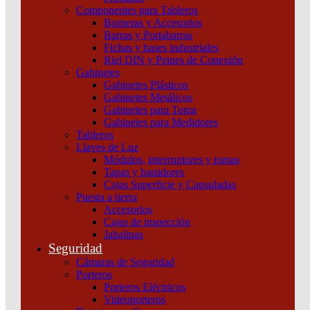
100A 4Na 230Vca
IACTS ACT NA+NC
Componentes para Tableros
Borneras y Accesorios
Schneider
P/ICT Schneider
Barras y Portabarras
Fichas y bases industriales
Añadir al carrito
Añadir al carrito
Riel DIN y Peines de Conexión
Gabinetes
Gabinetes Plásticos
Gabinetes Metálicos
Gabinetes para Toma
Gabinetes para Medidores
Tableros
Llaves de Luz
Módulos, interruptores y tomas
Tapas y bastidores
Cajas Superficie y Capsuladas
Puesta a tierra
Accesorios
Cajas de inspección
Jabalinas
Seguridad
Cámaras de Seguridad
Porteros
Porteros Eléctricos
Videoporteros