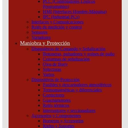
PLC (Controladores Lógicos
Atención por WhatsApp
Programables)
11 3071 1515
HMI (Interfaces Hombre-Máquina)
0
IPC (Industrial PCs)
Interfaces y Comunicaciones
$ 0,00
Relés de medición y control
Sensores
0
Variadores
Tu pedido
Maniobra y Protección
Dispositivos de Comando y Señalización
Botoneras, pulsadores y golpes de puño
Columnas de señalización
Ojos de Buey
Selectoras
¿Que estas buscando hoy?
Varios
×
Dispositivos de Protección
Fusibles y descargadores atmosféricos
Termomagnéticas y diferenciales
Atención telefónica
Contactores
(011) 4253-9024
Guardamotores
Atención por WhatsApp
Relés térmicos
Interruptores y seccionadores
11 2155 1884
Accesorios y Componentes
0
Borneras y Accesorios
Rieles y Soportes
$ 0,00