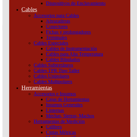
Dispositivos de Enclavamiento
0
Cables
Tu pedido
Accesorios para Cables
Abrazaderas
Conectores
Fichas y prolongadores
Terminales
Cables Especiales
Cables de Instrumentación
Cables para Alta Temperatura
Cables Blindados
Inicio
/
Iluminación
/
Tubos
/
Tubos LED
/
TUBO VIDRIO
Cables Subterráneos
MACROLED 25W AC185-265V 150CM FRIO 6500K
Cables TPR Tipo Taller
Cables Unipolares
Cables Multipolares
Herramientas
Accesorios e Insumos
Cajas de Herramientas
Insumos Generales
Linternas
Mechas, Sierras, Machos
Herramientas de Medición
Calibres
Cintas Métricas