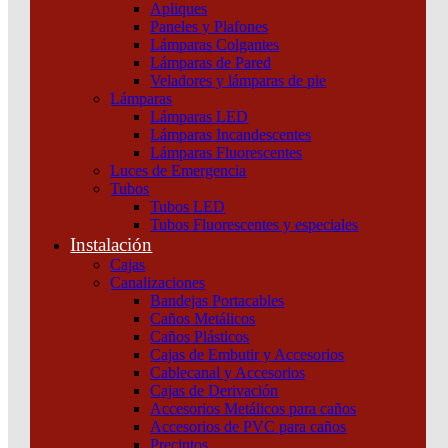
Apliques
Ver ficha técnica
Paneles y Plafones
Lámparas Colgantes
Lámparas de Pared
Veladores y lámparas de pie
Lámparas
Lámparas LED
Productos relacionados
Lámparas Incandescentes
Lámparas Fluorescentes
Luces de Emergencia
Tubos
Tubos LED
Tubos Fluorescentes y especiales
Instalación
Cajas
Canalizaciones
Bandejas Portacables
Caños Metálicos
Caños Plásticos
Cajas de Embutir y Accesorios
Cablecanal y Accesorios
Cajas de Derivación
Accesorios Metálicos para caños
Accesorios de PVC para caños
Precintos