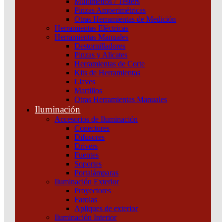
TUBO VIDRIO MACROLED 25W AC185-265V
Multímetros / Testers
Pinzas Amperimétricas
150CM FRIO 6500K
Otras Herramientas de Medición
Herramientas Eléctricas
Categoría:
Tubos LED
SKU:
TL-T8150-25CW
Herramientas Manuales
Destornilladores
Pinzas y Alicates
Herramientas de Corte
Tubo LED T8 25W, 25.000 horas de vida útil, 2 años de garantía.
Kits de Herramientas
ADVERTENCIA: El tubo tiene una conexión unilateral.
Llaves
TUBO VIDRIO MACROLED 25W AC185-265V 150CM FRIO
Martillos
6500K cantidad
Otras Herramientas Manuales
Iluminación
Accesorios de Iluminación
Conectores
Difusores
Drivers
Fuentes
Soportes
Portalámparas
Iluminación Exterior
Proyectores
Farolas
Apliques de exterior
Descripción
Iluminación Interior