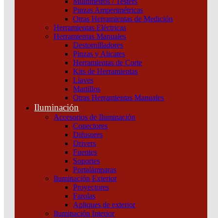
Multímetros / Testers
Unidad De Control Micrologic 6.3 E Para
Pinzas Amperimétricas
Otras Herramientas de Medición
Interruptores Automáticos Compact Nsx 630
Herramientas Eléctricas
Electrónico Clasificación 630A 4 Polos 4D Schneider
Herramientas Manuales
Destornilladores
Categoría:
Interruptores y seccionadores
SKU:
C6346E630
Pinzas y Alicates
Herramientas de Corte
Kits de Herramientas
Unidad
Llaves
De
Martillos
Control
Otras Herramientas Manuales
Micrologic
Iluminación
6.3
Accesorios de Iluminación
E
Conectores
Para
Difusores
Interruptores
Drivers
Automáticos
Fuentes
Compact
Soportes
Nsx
Portalámparas
630
Iluminación Exterior
Electrónico
Proyectores
Clasificación
Farolas
630A
Apliques de exterior
4
Iluminación Interior
Polos