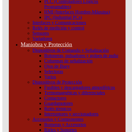
PLC (Controladores Lógicos
Atención por WhatsApp
Programables)
11 3071 1515
HMI (Interfaces Hombre-Máquina)
0
IPC (Industrial PCs)
Interfaces y Comunicaciones
$ 0,00
Relés de medición y control
Sensores
0
Variadores
Tu pedido
Maniobra y Protección
Dispositivos de Comando y Señalización
Botoneras, pulsadores y golpes de puño
Columnas de señalización
Ojos de Buey
Selectoras
¿Que estas buscando hoy?
Varios
×
Dispositivos de Protección
Fusibles y descargadores atmosféricos
Termomagnéticas y diferenciales
Atención telefónica
Contactores
(011) 4253-9024
Guardamotores
Atención por WhatsApp
Relés térmicos
Interruptores y seccionadores
11 2155 1884
Accesorios y Componentes
0
Borneras y Accesorios
Rieles y Soportes
$ 0,00