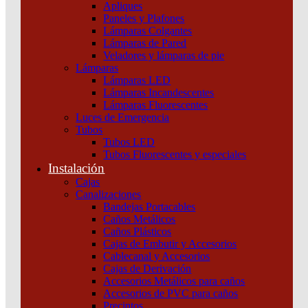
Apliques
Productos relacionados
4D
Paneles y Plafones
Schneider
Lámparas Colgantes
cantidad
Lámparas de Pared
Veladores y lámparas de pie
Lámparas
Lámparas LED
Lámparas Incandescentes
Lámparas Fluorescentes
Luces de Emergencia
Tubos
Tubos LED
Tubos Fluorescentes y especiales
Instalación
Cajas
Canalizaciones
Bandejas Portacables
Caños Metálicos
Caños Plásticos
Cajas de Embutir y Accesorios
Cablecanal y Accesorios
Cajas de Derivación
Accesorios Metálicos para caños
Accesorios de PVC para caños
Precintos