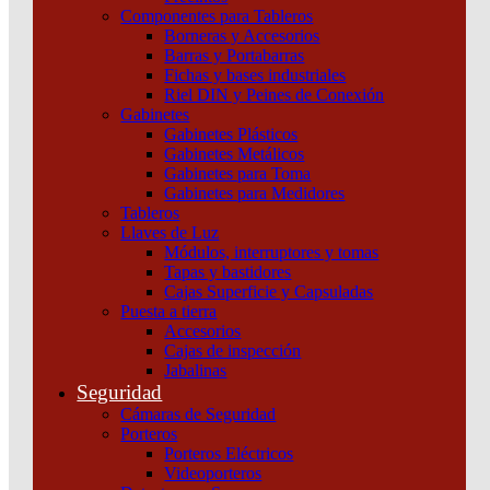
Componentes para Tableros
Borneras y Accesorios
Barras y Portabarras
Fichas y bases industriales
Riel DIN y Peines de Conexión
Gabinetes
Gabinetes Plásticos
Gabinetes Metálicos
Gabinetes para Toma
Gabinetes para Medidores
Tableros
Llaves de Luz
Módulos, interruptores y tomas
Tapas y bastidores
Cajas Superficie y Capsuladas
Puesta a tierra
Accesorios
Cajas de inspección
Jabalinas
Seguridad
Cámaras de Seguridad
Porteros
Interruptor Compact Nsx100B 25 Ka A 415 Vca Unidad
Porteros Eléctricos
De Control Micrologic 2.2 100 A 3 Polos 3D Schneider
Videoporteros