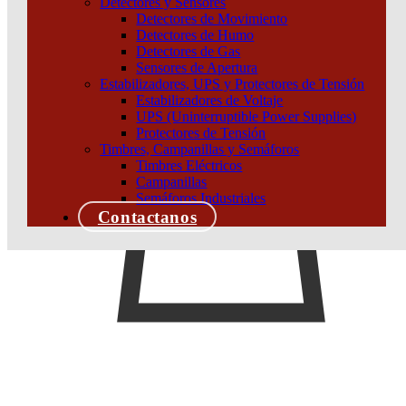
Detectores y Sensores
Añadir al carrito
Detectores de Movimiento
Detectores de Humo
Detectores de Gas
Sensores de Apertura
Estabilizadores, UPS y Protectores de Tensión
Estabilizadores de Voltaje
UPS (Uninterruptible Power Supplies)
Protectores de Tensión
Timbres, Campanillas y Semáforos
Timbres Eléctricos
Campanillas
Semáforos Industriales
Contactanos