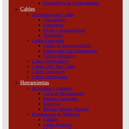
Dispositivos de Enclavamiento
0
Cables
Tu pedido
Accesorios para Cables
Abrazaderas
Conectores
Fichas y prolongadores
Terminales
Cables Especiales
Cables de Instrumentación
Cables para Alta Temperatura
Cables Blindados
Inicio
/
Maniobra y Protección
/
Dispositivos de
Cables Subterráneos
Protección
/
Interruptores y seccionadores
/
Unidad De Control
Cables TPR Tipo Taller
Micrologic 6.3 E Para Interruptores Automáticos Compact Nsx 630
Cables Unipolares
Electrónico Clasificación 630A 4 Polos 4D Schneider
Cables Multipolares
Herramientas
Accesorios e Insumos
Cajas de Herramientas
Insumos Generales
Linternas
Mechas, Sierras, Machos
Herramientas de Medición
Calibres
Cintas Métricas