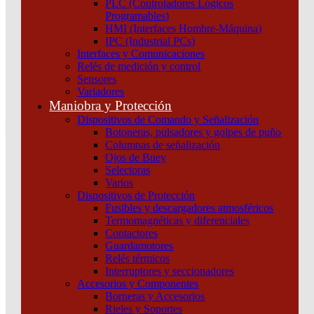
PLC (Controladores Lógicos
Atención por WhatsApp
Programables)
11 3071 1515
HMI (Interfaces Hombre-Máquina)
0
IPC (Industrial PCs)
Interfaces y Comunicaciones
$ 0,00
Relés de medición y control
Sensores
0
Variadores
Tu pedido
Maniobra y Protección
Dispositivos de Comando y Señalización
Botoneras, pulsadores y golpes de puño
Columnas de señalización
Ojos de Buey
Selectoras
¿Que estas buscando hoy?
Varios
×
Dispositivos de Protección
Fusibles y descargadores atmosféricos
Termomagnéticas y diferenciales
Atención telefónica
Contactores
(011) 4253-9024
Guardamotores
Atención por WhatsApp
Relés térmicos
Interruptores y seccionadores
11 2155 1884
Accesorios y Componentes
0
Borneras y Accesorios
Rieles y Soportes
$ 0,00