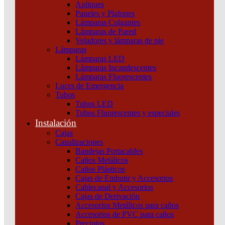
Apliques
Productos relacionados
Schneider
Paneles y Plafones
cantidad
Lámparas Colgantes
Lámparas de Pared
Veladores y lámparas de pie
Lámparas
Lámparas LED
Lámparas Incandescentes
Lámparas Fluorescentes
Luces de Emergencia
Tubos
Tubos LED
Tubos Fluorescentes y especiales
Instalación
Cajas
Canalizaciones
Bandejas Portacables
Caños Metálicos
Caños Plásticos
Cajas de Embutir y Accesorios
Cablecanal y Accesorios
Cajas de Derivación
Accesorios Metálicos para caños
Accesorios de PVC para caños
Precintos