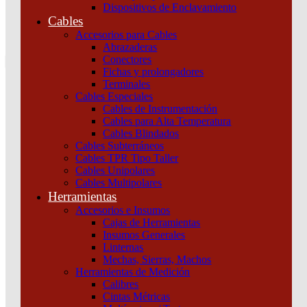
Dispositivos de Enclavamiento
0
Cables
Tu pedido
Accesorios para Cables
Abrazaderas
Conectores
Fichas y prolongadores
Terminales
Cables Especiales
Cables de Instrumentación
Cables para Alta Temperatura
Cables Blindados
Inicio
/
Maniobra y Protección
/
Dispositivos de
Cables Subterráneos
Protección
/
Interruptores y seccionadores
/
Unidad De Control
Cables TPR Tipo Taller
Tm200D Para Interruptores Automáticos Compact Nsx 250
Cables Unipolares
Magnetotérmico Potencia 200 A 4 Polos 4D Schneider
Cables Multipolares
Herramientas
Accesorios e Insumos
Cajas de Herramientas
Insumos Generales
Linternas
Mechas, Sierras, Machos
Herramientas de Medición
Calibres
Cintas Métricas