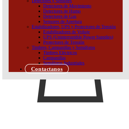
Detectores y Sensores
Detectores de Movimiento
Detectores de Humo
Detectores de Gas
Sensores de Apertura
Estabilizadores, UPS y Protectores de Tensión
Estabilizadores de Voltaje
UPS (Uninterruptible Power Supplies)
Protectores de Tensión
Timbres, Campanillas y Semáforos
Timbres Eléctricos
Campanillas
Semáforos Industriales
Contactanos