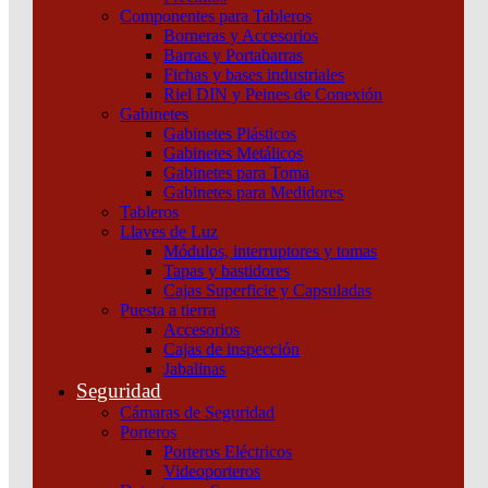
Componentes para Tableros
Borneras y Accesorios
Barras y Portabarras
Fichas y bases industriales
Riel DIN y Peines de Conexión
Gabinetes
Gabinetes Plásticos
Gabinetes Metálicos
Gabinetes para Toma
Gabinetes para Medidores
Tableros
Llaves de Luz
Módulos, interruptores y tomas
Tapas y bastidores
Cajas Superficie y Capsuladas
Puesta a tierra
Accesorios
Cajas de inspección
Jabalinas
Seguridad
Cámaras de Seguridad
Interruptor Compact Nsx100B 25 Ka A 415 Vca Unidad
Porteros
De Control Tmd 80 A 4 Polos 3D Schneider
Porteros Eléctricos
Videoporteros
Añadir al carrito