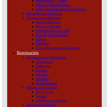
Multímetros / Testers
Unidad De Control Tm200D Para Interruptores
Pinzas Amperimétricas
Otras Herramientas de Medición
Automáticos Compact Nsx 250 Magnetotérmico
Herramientas Eléctricas
Potencia 200 A 4 Polos 4D Schneider
Herramientas Manuales
Destornilladores
Categoría:
Interruptores y seccionadores
SKU:
C254TM200
Pinzas y Alicates
Herramientas de Corte
Kits de Herramientas
Unidad
Llaves
De
Martillos
Control
Otras Herramientas Manuales
Tm200D
Iluminación
Para
Accesorios de Iluminación
Interruptores
Conectores
Automáticos
Difusores
Compact
Drivers
Nsx
Fuentes
250
Soportes
Magnetotérmico
Portalámparas
Potencia
Iluminación Exterior
200
Proyectores
A
Farolas
4
Apliques de exterior
Polos
Iluminación Interior
4D