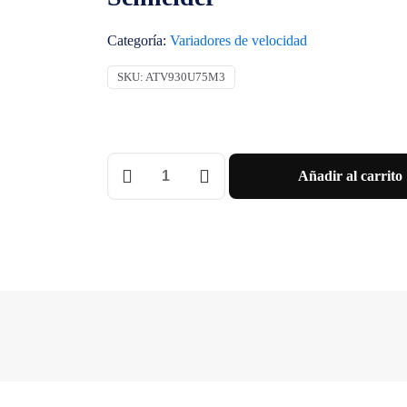
Categoría:
Variadores de velocidad
SKU:
ATV930U75M3
VARIADOR
Añadir al carrito
1/3X200/240VCA
32,7A
7,5KW
ETHE
Schneider
cantidad