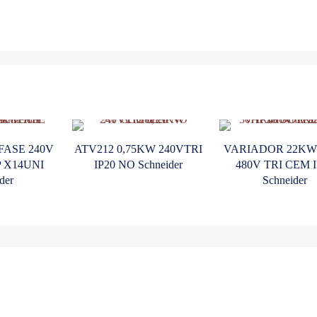
FASE 240V
ATV212 0,75KW 240VTRI
VARIADOR 22KW
P X14UNI
IP20 NO Schneider
480V TRI CEM I
der
Schneider