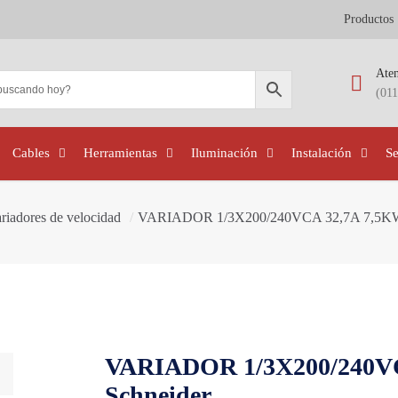
Productos
Aten
(01
Cables
Herramientas
Iluminación
Instalación
S
riadores de velocidad
/
VARIADOR 1/3X200/240VCA 32,7A 7,5KW
VARIADOR 1/3X200/240V
Schneider