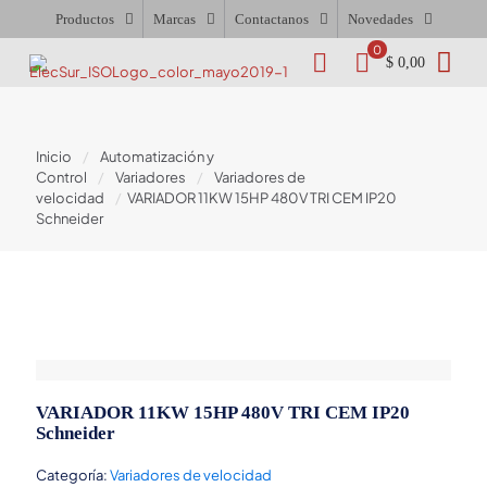
Productos
Marcas
Contactanos
Novedades
0
$ 0,00
Inicio
/
Automatización y
Control
/
Variadores
/
Variadores de
velocidad
/
VARIADOR 11KW 15HP 480V TRI CEM IP20
Schneider
VARIADOR 11KW 15HP 480V TRI CEM IP20
Schneider
Categoría:
Variadores de velocidad