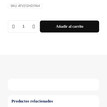
SKU:
ATV212HD11N4
VARIADOR
Añadir al carrito
11KW
15HP
480V
TRI
CEM
IP20
Schneider
cantidad
Productos relacionados