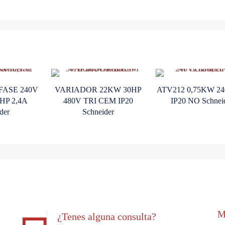
FASE 240V
VARIADOR 22KW 30HP
ATV212 0,75KW 2
HP 2,4A
480V TRI CEM IP20
IP20 NO Schnei
der
Schneider
M
¿Tenes alguna consulta?