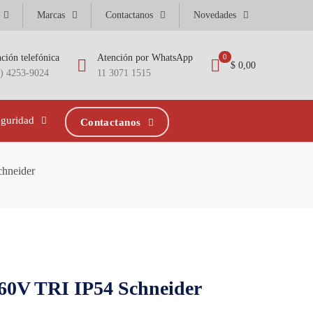
Marcas
Contactanos
Novedades
ción telefónica
Atención por WhatsApp
0
$ 0,00
1) 4253-9024
11 3071 1515
eguridad
Contactanos
hneider
V TRI IP54 Schneider