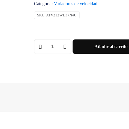
Categoría:
Variadores de velocidad
SKU:
ATV212WD37N4C
VARIADOR
Añadir al carrito
37KW
50HP
460V
TRI
IP54
Schneider
cantidad