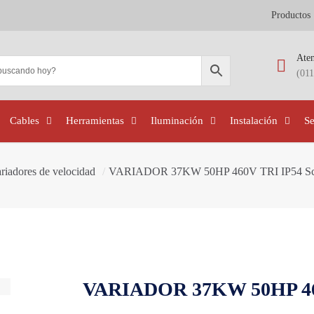
Productos
Aten
(01
Cables
Herramientas
Iluminación
Instalación
S
riadores de velocidad
/
VARIADOR 37KW 50HP 460V TRI IP54 Sc
VARIADOR 37KW 50HP 460