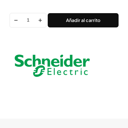
VARIADOR
Añadir al carrito
3F
380VAC
2,2KW
3HP
Schneider
cantidad