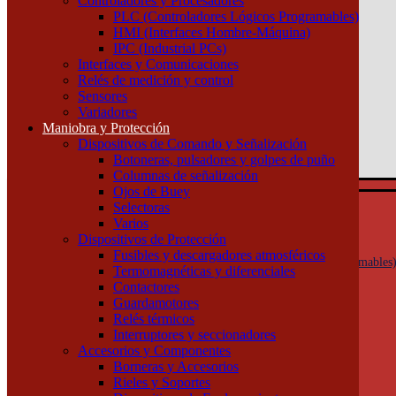
Controladores y Procesadores
(011) 4253-9024
PLC (Controladores Lógicos Programables)
HMI (Interfaces Hombre-Máquina)
Atención por WhatsApp
IPC (Industrial PCs)
11 3071 1515
Interfaces y Comunicaciones
0
Relés de medición y control
Sensores
$ 0,00
Variadores
Maniobra y Protección
0
Dispositivos de Comando y Señalización
Tu pedido
Botoneras, pulsadores y golpes de puño
Columnas de señalización
Ojos de Buey
Selectoras
Automatización y Control
Varios
Actuadores
Dispositivos de Protección
Controladores y Procesadores
Fusibles y descargadores atmosféricos
PLC (Controladores Lógicos Programables
Termomagnéticas y diferenciales
HMI (Interfaces Hombre-Máquina)
Contactores
IPC (Industrial PCs)
Guardamotores
Interfaces y Comunicaciones
Relés térmicos
Relés de medición y control
Interruptores y seccionadores
Sensores
Accesorios y Componentes
Variadores
Borneras y Accesorios
Maniobra y Protección
Rieles y Soportes
Dispositivos de Comando y Señalización