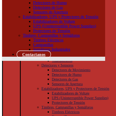
Tableros
Detectores de Humo
Llaves de Luz
Detectores de Gas
Módulos, interruptores y tomas
Sensores de Apertura
Tapas y bastidores
Estabilizadores, UPS y Protectores de Tensión
Cajas Superficie y Capsuladas
Estabilizadores de Voltaje
Puesta a tierra
UPS (Uninterruptible Power Supplies)
Accesorios
Protectores de Tensión
Cajas de inspección
Timbres, Campanillas y Semáforos
Jabalinas
Timbres Eléctricos
Seguridad
Campanillas
Cámaras de Seguridad
Semáforos Industriales
Porteros
Contactanos
Porteros Eléctricos
Videoporteros
Detectores y Sensores
Detectores de Movimiento
Detectores de Humo
Detectores de Gas
Sensores de Apertura
Estabilizadores, UPS y Protectores de Tensión
Estabilizadores de Voltaje
UPS (Uninterruptible Power Supplies)
Protectores de Tensión
Timbres, Campanillas y Semáforos
Timbres Eléctricos