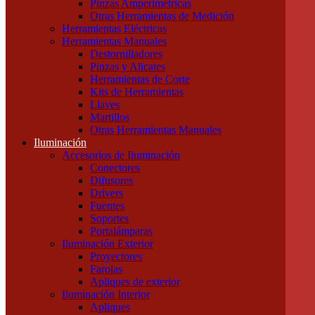
Pinzas Amperimétricas
Cables Blindados
Otras Herramientas de Medición
Cables Subterráneos
Herramientas Eléctricas
Cables TPR Tipo Taller
Herramientas Manuales
Cables Unipolares
Destornilladores
Cables Multipolares
Pinzas y Alicates
Herramientas
Herramientas de Corte
Accesorios e Insumos
Kits de Herramientas
Cajas de Herramientas
Llaves
Insumos Generales
Martillos
Linternas
Otras Herramientas Manuales
Mechas, Sierras, Machos
Iluminación
Herramientas de Medición
Accesorios de Iluminación
Calibres
Conectores
Cintas Métricas
Difusores
Multímetros / Testers
Drivers
Pinzas Amperimétricas
Fuentes
Otras Herramientas de Medición
Soportes
Herramientas Eléctricas
Portalámparas
Herramientas Manuales
Iluminación Exterior
Destornilladores
Proyectores
Pinzas y Alicates
Farolas
Herramientas de Corte
Apliques de exterior
Kits de Herramientas
Iluminación Interior
Llaves
Apliques
Martillos