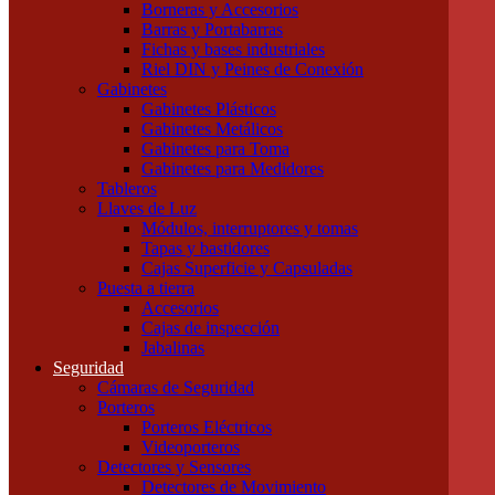
Borneras y Accesorios
Tubos LED
Barras y Portabarras
Tubos Fluorescentes y especiales
Fichas y bases industriales
Instalación
Riel DIN y Peines de Conexión
Cajas
Gabinetes
Canalizaciones
Gabinetes Plásticos
Bandejas Portacables
Gabinetes Metálicos
Caños Metálicos
Gabinetes para Toma
Caños Plásticos
Gabinetes para Medidores
Cajas de Embutir y Accesorios
Tableros
Cablecanal y Accesorios
Llaves de Luz
Cajas de Derivación
Módulos, interruptores y tomas
Accesorios Metálicos para caños
Tapas y bastidores
Accesorios de PVC para caños
Cajas Superficie y Capsuladas
Precintos
Puesta a tierra
Componentes para Tableros
Accesorios
Borneras y Accesorios
Cajas de inspección
Barras y Portabarras
Jabalinas
Fichas y bases industriales
Seguridad
Riel DIN y Peines de Conexión
Cámaras de Seguridad
Gabinetes
Porteros
Gabinetes Plásticos
Porteros Eléctricos
Gabinetes Metálicos
Videoporteros
Gabinetes para Toma
Detectores y Sensores
Gabinetes para Medidores
Detectores de Movimiento