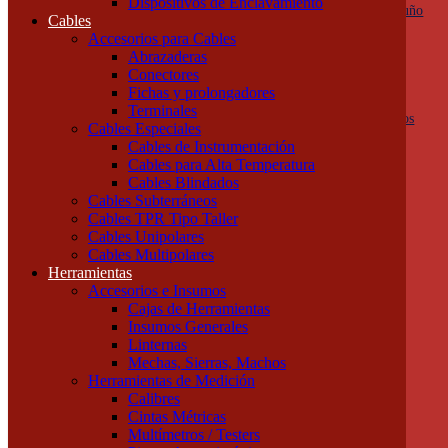
Dispositivos de Enclavamiento
Botoneras, pulsadores y golpes de puño
Cables
Columnas de señalización
Accesorios para Cables
Ojos de Buey
Abrazaderas
Selectoras
Conectores
Varios
Fichas y prolongadores
Dispositivos de Protección
Terminales
Fusibles y descargadores atmosféricos
Cables Especiales
Termomagnéticas y diferenciales
Cables de Instrumentación
Contactores
Cables para Alta Temperatura
Guardamotores
Cables Blindados
Relés térmicos
Cables Subterráneos
Interruptores y seccionadores
Cables TPR Tipo Taller
Accesorios y Componentes
Cables Unipolares
Borneras y Accesorios
Cables Multipolares
Rieles y Soportes
Herramientas
Dispositivos de Enclavamiento
Accesorios e Insumos
Cables
Cajas de Herramientas
Accesorios para Cables
Insumos Generales
Abrazaderas
Linternas
Conectores
Mechas, Sierras, Machos
Fichas y prolongadores
Herramientas de Medición
Terminales
Calibres
Cables Especiales
Cintas Métricas
Cables de Instrumentación
Multímetros / Testers
Cables para Alta Temperatura