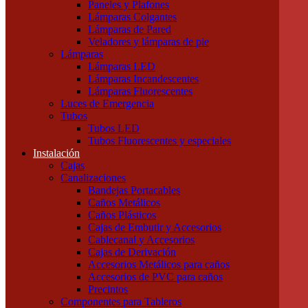
Paneles y Plafones
Otras Herramientas Manuales
Lámparas Colgantes
Iluminación
Lámparas de Pared
Accesorios de Iluminación
Veladores y lámparas de pie
Conectores
Lámparas
Difusores
Lámparas LED
Drivers
Lámparas Incandescentes
Fuentes
Lámparas Fluorescentes
Soportes
Luces de Emergencia
Portalámparas
Tubos
Iluminación Exterior
Tubos LED
Proyectores
Tubos Fluorescentes y especiales
Farolas
Instalación
Apliques de exterior
Cajas
Iluminación Interior
Canalizaciones
Apliques
Bandejas Portacables
Paneles y Plafones
Caños Metálicos
Lámparas Colgantes
Caños Plásticos
Lámparas de Pared
Cajas de Embutir y Accesorios
Veladores y lámparas de pie
Cablecanal y Accesorios
Lámparas
Cajas de Derivación
Lámparas LED
Accesorios Metálicos para caños
Lámparas Incandescentes
Accesorios de PVC para caños
Lámparas Fluorescentes
Precintos
Luces de Emergencia
Componentes para Tableros
Tubos