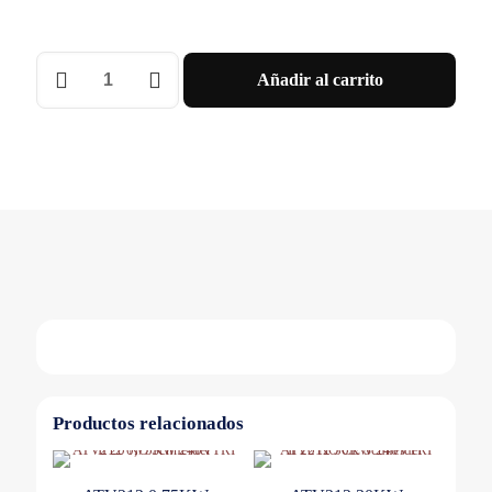
VARIADOR
Añadir al carrito
3X380-
500V
1,1KW
1,5HP
3A
Schneider
cantidad
Productos relacionados