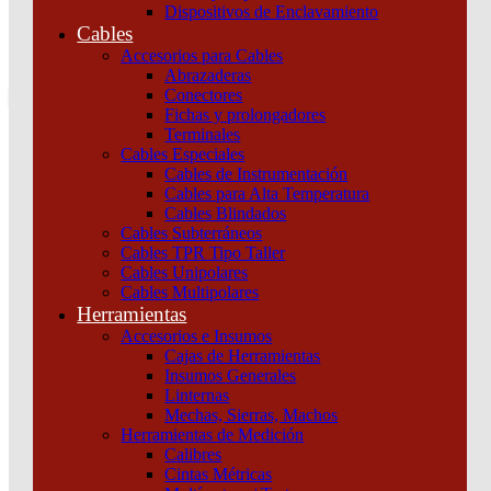
Dispositivos de Enclavamiento
0
Cables
Tu pedido
Accesorios para Cables
Abrazaderas
Conectores
Fichas y prolongadores
Terminales
Cables Especiales
Cables de Instrumentación
Cables para Alta Temperatura
Cables Blindados
Inicio
/
Automatización y Control
/
Variadores
/
Variadores de
Cables Subterráneos
velocidad
/
VARIADOR IP55 380/480VCA 0,75KW ETH+SECC
Cables TPR Tipo Taller
Schneider
Cables Unipolares
Cables Multipolares
Herramientas
Accesorios e Insumos
Cajas de Herramientas
Insumos Generales
Linternas
Mechas, Sierras, Machos
Herramientas de Medición
Calibres
VARIADOR IP55 380/480VCA 0,75KW
Cintas Métricas