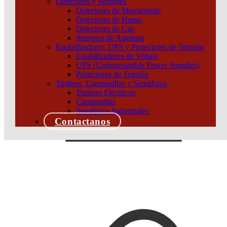
Detectores y Sensores
Detectores de Movimiento
Detectores de Humo
Detectores de Gas
Sensores de Apertura
Estabilizadores, UPS y Protectores de Tensión
Estabilizadores de Voltaje
UPS (Uninterruptible Power Supplies)
Protectores de Tensión
Timbres, Campanillas y Semáforos
Timbres Eléctricos
Campanillas
Semáforos Industriales
Contactanos