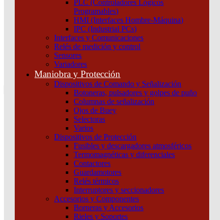
PLC (Controladores Lógicos
Atención por WhatsApp
Programables)
11 3071 1515
HMI (Interfaces Hombre-Máquina)
0
IPC (Industrial PCs)
Interfaces y Comunicaciones
$ 0,00
Relés de medición y control
Sensores
0
Variadores
Tu pedido
Maniobra y Protección
Dispositivos de Comando y Señalización
Botoneras, pulsadores y golpes de puño
Columnas de señalización
Ojos de Buey
Selectoras
¿Que estas buscando hoy?
Varios
×
Dispositivos de Protección
Fusibles y descargadores atmosféricos
Termomagnéticas y diferenciales
Atención telefónica
Contactores
(011) 4253-9024
Guardamotores
Atención por WhatsApp
Relés térmicos
Interruptores y seccionadores
11 2155 1884
Accesorios y Componentes
0
Borneras y Accesorios
Rieles y Soportes
$ 0,00