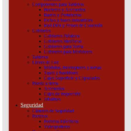
Componentes para Tableros
Borneras y Accesorios
Barras y Portabarras
Fichas y bases industriales
Riel DIN y Peines de Conexión
Gabinetes
Gabinetes Plásticos
Gabinetes Metálicos
Gabinetes para Toma
Gabinetes para Medidores
Tableros
Llaves de Luz
Módulos, interruptores y tomas
Tapas y bastidores
Cajas Superficie y Capsuladas
Puesta a tierra
Accesorios
Cajas de inspección
VARIADOR 1FASE 240V 2,2KW 3HP X7UNI
Jabalinas
Schneider
Seguridad
Cámaras de Seguridad
Añadir al carrito
Porteros
Porteros Eléctricos
Videoporteros