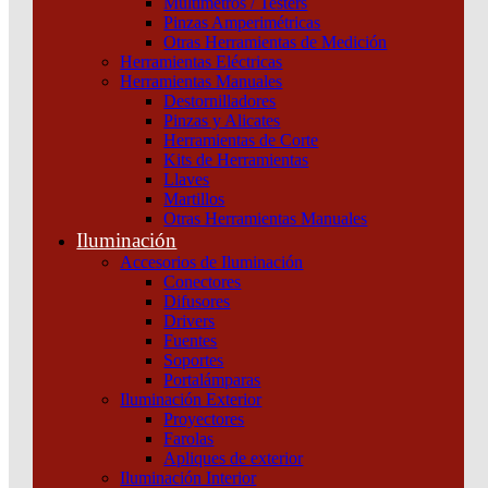
Multímetros / Testers
ETH+SECC Schneider
Pinzas Amperimétricas
Otras Herramientas de Medición
Categoría:
Variadores de velocidad
SKU:
ATV950U07N4E
Herramientas Eléctricas
Herramientas Manuales
Destornilladores
VARIADOR
Pinzas y Alicates
IP55
Herramientas de Corte
380/480VCA
Kits de Herramientas
0,75KW
Llaves
ETH+SECC
Martillos
Schneider
Otras Herramientas Manuales
cantidad
Iluminación
Accesorios de Iluminación
Conectores
Difusores
Drivers
Fuentes
Soportes
Portalámparas
Iluminación Exterior
Proyectores
Productos relacionados
Farolas
Apliques de exterior
Iluminación Interior