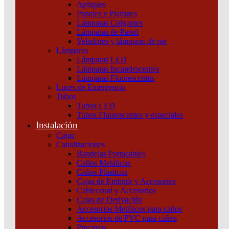
Apliques
Paneles y Plafones
Lámparas Colgantes
Lámparas de Pared
Veladores y lámparas de pie
Lámparas
Lámparas LED
Lámparas Incandescentes
Lámparas Fluorescentes
Luces de Emergencia
Tubos
Tubos LED
Tubos Fluorescentes y especiales
Instalación
Cajas
Canalizaciones
Bandejas Portacables
Caños Metálicos
Caños Plásticos
Cajas de Embutir y Accesorios
Cablecanal y Accesorios
Cajas de Derivación
Accesorios Metálicos para caños
Accesorios de PVC para caños
Precintos