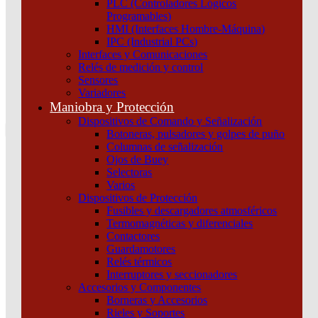
PLC (Controladores Lógicos
Atención por WhatsApp
Programables)
11 3071 1515
HMI (Interfaces Hombre-Máquina)
0
IPC (Industrial PCs)
Interfaces y Comunicaciones
$ 0,00
Relés de medición y control
Sensores
0
Variadores
Tu pedido
Maniobra y Protección
Dispositivos de Comando y Señalización
Botoneras, pulsadores y golpes de puño
Columnas de señalización
Ojos de Buey
Selectoras
¿Que estas buscando hoy?
Varios
×
Dispositivos de Protección
Fusibles y descargadores atmosféricos
Termomagnéticas y diferenciales
Atención telefónica
Contactores
(011) 4253-9024
Guardamotores
Atención por WhatsApp
Relés térmicos
Interruptores y seccionadores
11 2155 1884
Accesorios y Componentes
0
Borneras y Accesorios
Rieles y Soportes
$ 0,00