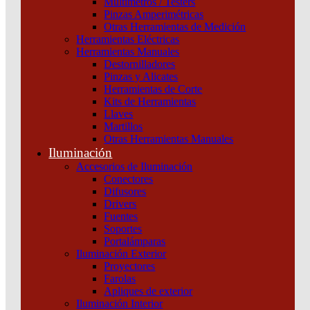
Multímetros / Testers
ETH+FILTROS+SECC Schneider
Pinzas Amperimétricas
Otras Herramientas de Medición
Categoría:
Variadores de velocidad
SKU:
ATV950C31N4F
Herramientas Eléctricas
Herramientas Manuales
Destornilladores
VARIADOR TAB IP54 315KW ETH+FILTROS+SECC
Pinzas y Alicates
Schneider cantidad
Herramientas de Corte
Kits de Herramientas
Llaves
Martillos
Otras Herramientas Manuales
Iluminación
Accesorios de Iluminación
Conectores
Difusores
Drivers
Fuentes
Soportes
Portalámparas
Iluminación Exterior
Proyectores
Farolas
Productos relacionados
Apliques de exterior
Iluminación Interior