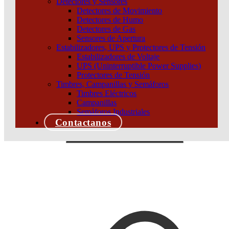
Detectores y Sensores
Detectores de Movimiento
Detectores de Humo
Detectores de Gas
Sensores de Apertura
Estabilizadores, UPS y Protectores de Tensión
Estabilizadores de Voltaje
UPS (Uninterruptible Power Supplies)
Protectores de Tensión
Timbres, Campanillas y Semáforos
Timbres Eléctricos
Campanillas
Semáforos Industriales
Contactanos