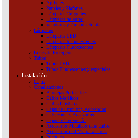
Apliques
Paneles y Plafones
Lámparas Colgantes
Lámparas de Pared
Veladores y lámparas de pie
Lámparas
Lámparas LED
Lámparas Incandescentes
Lámparas Fluorescentes
Luces de Emergencia
Tubos
Tubos LED
Tubos Fluorescentes y especiales
Instalación
Cajas
Canalizaciones
Bandejas Portacables
Caños Metálicos
Caños Plásticos
Cajas de Embutir y Accesorios
Cablecanal y Accesorios
Cajas de Derivación
Accesorios Metálicos para caños
Accesorios de PVC para caños
Precintos