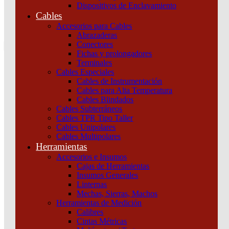
Dispositivos de Enclavamiento
0
Cables
Tu pedido
Accesorios para Cables
Abrazaderas
Conectores
Fichas y prolongadores
Terminales
Cables Especiales
Cables de Instrumentación
Cables para Alta Temperatura
Cables Blindados
Inicio
/
Automatización y Control
/
Variadores
/
Variadores de
Cables Subterráneos
velocidad
/
VARIADOR TAB IP54 315KW
Cables TPR Tipo Taller
ETH+FILTROS+SECC Schneider
Cables Unipolares
Cables Multipolares
Herramientas
Accesorios e Insumos
Cajas de Herramientas
Insumos Generales
Linternas
Mechas, Sierras, Machos
Herramientas de Medición
Calibres
VARIADOR TAB IP54 315KW
Cintas Métricas