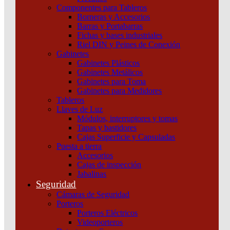
Componentes para Tableros
Borneras y Accesorios
Barras y Portabarras
Fichas y bases industriales
Riel DIN y Peines de Conexión
Gabinetes
Gabinetes Plásticos
Gabinetes Metálicos
Gabinetes para Toma
Gabinetes para Medidores
Tableros
Llaves de Luz
Módulos, interruptores y tomas
Tapas y bastidores
Cajas Superficie y Capsuladas
Puesta a tierra
Accesorios
Cajas de inspección
Jabalinas
VARIADOR 1FASE 240V 1,5KW 2HP X7UNI
Seguridad
Schneider
Cámaras de Seguridad
Porteros
Añadir al carrito
Porteros Eléctricos
Videoporteros