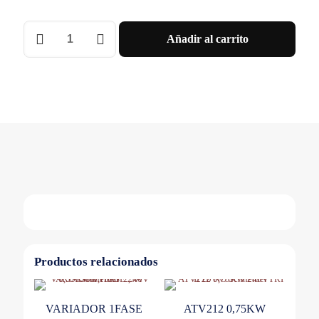
VARIADOR
Añadir al carrito
TABLERO
110KW
ETH+FILTROS+SECC
Schneider
cantidad
Productos relacionados
VARIADOR 1FASE
ATV212 0,75KW