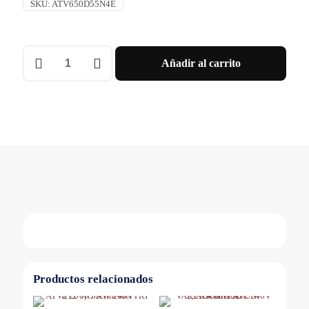
SKU:
ATV650D55N4E
VARIATEUR
Añadir al carrito
DE
VITESSE
IP55
55KW
400V/480V
Schneider
cantidad
Productos relacionados