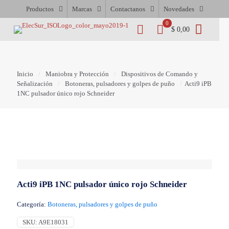
Productos
Marcas
Contactanos
Novedades
0
$ 0,00
Inicio
/
Maniobra y Protección
/
Dispositivos de Comando y
Señalización
/
Botoneras, pulsadores y golpes de puño
/
Acti9 iPB
1NC pulsador único rojo Schneider
Acti9 iPB 1NC pulsador único rojo Schneider
Categoría:
Botoneras, pulsadores y golpes de puño
SKU:
A9E18031