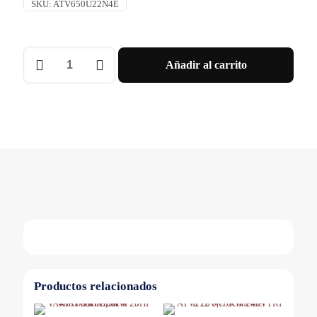
SKU:
ATV650U22N4E
ATV
Añadir al carrito
PROCESS
3F
380VAC
2,2KW
ETH
IP55
SEC
Schneider
cantidad
Productos relacionados