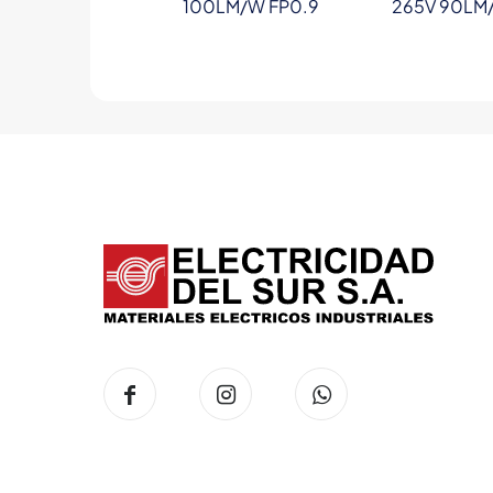
100LM/W FP0.9
265V 90LM