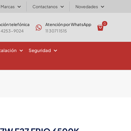
Marcas
Contactanos
Novedades
ción telefónica
Atención por WhatsApp
0
) 4253-9024
11 3071 1515
talación
Seguridad