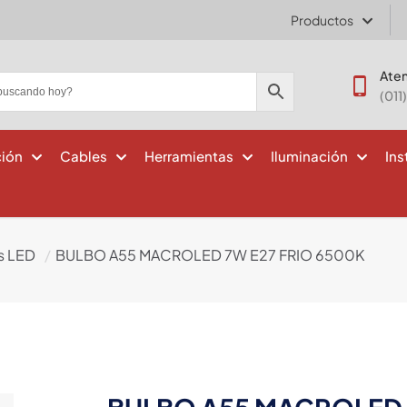
Productos
Aten
(011
ción
Cables
Herramientas
Iluminación
Ins
s LED
/
BULBO A55 MACROLED 7W E27 FRIO 6500K