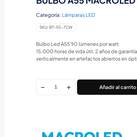
BULBO A55 MACROLED 
Categoría:
Lámparas LED
SKU:
BT-55-7CW
Bulbo Led A55 90 lúmenes por watt
15.000 horas de vida útil, 2 años de garantí
verticalmente en artefactos abiertos en óp
BULBO
Añadir al carrito
A55
MACROLED
7W
E27
FRIO
6500K
cantidad