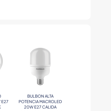
0
BULBON ALTA
 E27
POTENCIA MACROLED
K
20W E27 CALIDA