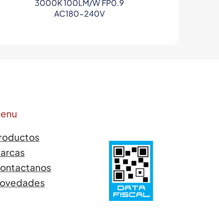
3000K 100LM/W FP0.9
AC180-240V
enu
roductos
arcas
ontactanos
ovedades