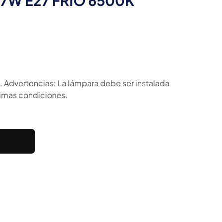
7W E27 FRIO 6500K
a. Advertencias: La lámpara debe ser instalada
timas condiciones.