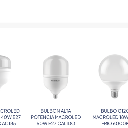
ACROLED
BULBON ALTA
BULBO G12
 40W E27
POTENCIA MACROLED
MACROLED 18W
K AC185-
60W E27 CALIDO
FRIO 6000