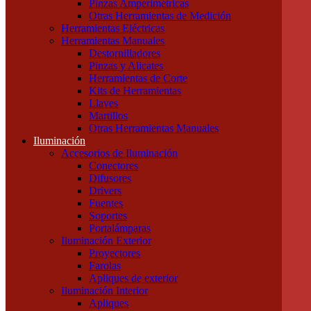
Pinzas Amperimétricas
Cables Blindados
Otras Herramientas de Medición
Cables Subterráneos
Herramientas Eléctricas
Cables TPR Tipo Taller
Herramientas Manuales
Cables Unipolares
Destornilladores
Cables Multipolares
Pinzas y Alicates
Herramientas
Herramientas de Corte
Accesorios e Insumos
Kits de Herramientas
Cajas de Herramientas
Llaves
Insumos Generales
Martillos
Linternas
Otras Herramientas Manuales
Mechas, Sierras, Machos
Iluminación
Herramientas de Medición
Accesorios de Iluminación
Calibres
Conectores
Cintas Métricas
Difusores
Multímetros / Testers
Drivers
Pinzas Amperimétricas
Fuentes
Otras Herramientas de Medición
Soportes
Herramientas Eléctricas
Portalámparas
Herramientas Manuales
Iluminación Exterior
Destornilladores
Proyectores
Pinzas y Alicates
Farolas
Herramientas de Corte
Apliques de exterior
Kits de Herramientas
Iluminación Interior
Llaves
Apliques
Martillos