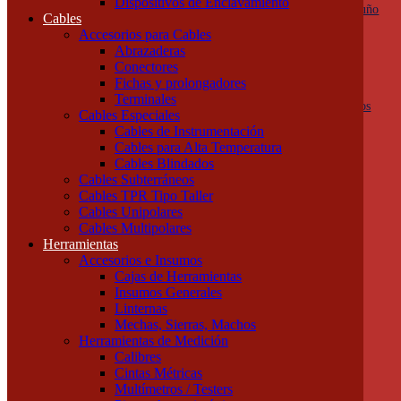
Dispositivos de Enclavamiento
Botoneras, pulsadores y golpes de puño
Cables
Columnas de señalización
Accesorios para Cables
Ojos de Buey
Abrazaderas
Selectoras
Conectores
Varios
Fichas y prolongadores
Dispositivos de Protección
Terminales
Fusibles y descargadores atmosféricos
Cables Especiales
Termomagnéticas y diferenciales
Cables de Instrumentación
Contactores
Cables para Alta Temperatura
Guardamotores
Cables Blindados
Relés térmicos
Cables Subterráneos
Interruptores y seccionadores
Cables TPR Tipo Taller
Accesorios y Componentes
Cables Unipolares
Borneras y Accesorios
Cables Multipolares
Rieles y Soportes
Herramientas
Dispositivos de Enclavamiento
Accesorios e Insumos
Cables
Cajas de Herramientas
Accesorios para Cables
Insumos Generales
Abrazaderas
Linternas
Conectores
Mechas, Sierras, Machos
Fichas y prolongadores
Herramientas de Medición
Terminales
Calibres
Cables Especiales
Cintas Métricas
Cables de Instrumentación
Multímetros / Testers
Cables para Alta Temperatura