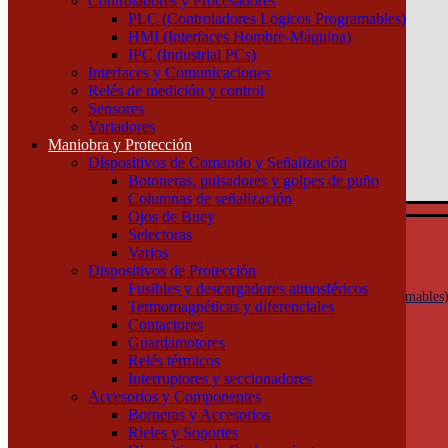
Controladores y Procesadores
(011) 4253-9024
PLC (Controladores Lógicos Programables)
HMI (Interfaces Hombre-Máquina)
Atención por WhatsApp
IPC (Industrial PCs)
11 3071 1515
Interfaces y Comunicaciones
0
Relés de medición y control
Sensores
$ 0,00
Variadores
Maniobra y Protección
0
Dispositivos de Comando y Señalización
Tu pedido
Botoneras, pulsadores y golpes de puño
Columnas de señalización
Ojos de Buey
Selectoras
Automatización y Control
Varios
Actuadores
Dispositivos de Protección
Controladores y Procesadores
Fusibles y descargadores atmosféricos
PLC (Controladores Lógicos Programables
Termomagnéticas y diferenciales
HMI (Interfaces Hombre-Máquina)
Contactores
IPC (Industrial PCs)
Guardamotores
Interfaces y Comunicaciones
Relés térmicos
Relés de medición y control
Interruptores y seccionadores
Sensores
Accesorios y Componentes
Variadores
Borneras y Accesorios
Maniobra y Protección
Rieles y Soportes
Dispositivos de Comando y Señalización