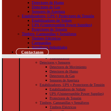
Tableros
Detectores de Humo
Llaves de Luz
Detectores de Gas
Módulos, interruptores y tomas
Sensores de Apertura
Tapas y bastidores
Estabilizadores, UPS y Protectores de Tensión
Cajas Superficie y Capsuladas
Estabilizadores de Voltaje
Puesta a tierra
UPS (Uninterruptible Power Supplies)
Accesorios
Protectores de Tensión
Cajas de inspección
Timbres, Campanillas y Semáforos
Jabalinas
Timbres Eléctricos
Seguridad
Campanillas
Cámaras de Seguridad
Semáforos Industriales
Porteros
Contactanos
Porteros Eléctricos
Videoporteros
Detectores y Sensores
Detectores de Movimiento
Detectores de Humo
Detectores de Gas
Sensores de Apertura
Estabilizadores, UPS y Protectores de Tensión
Estabilizadores de Voltaje
UPS (Uninterruptible Power Supplies)
Protectores de Tensión
Timbres, Campanillas y Semáforos
Timbres Eléctricos