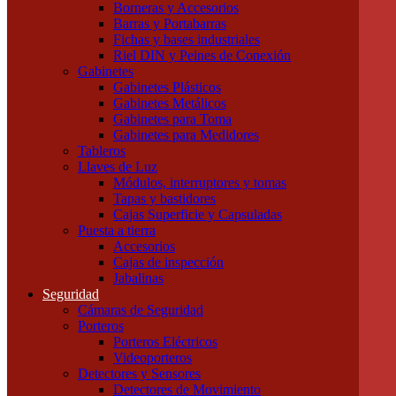
Borneras y Accesorios
Tubos LED
Barras y Portabarras
Tubos Fluorescentes y especiales
Fichas y bases industriales
Instalación
Riel DIN y Peines de Conexión
Cajas
Gabinetes
Canalizaciones
Gabinetes Plásticos
Bandejas Portacables
Gabinetes Metálicos
Caños Metálicos
Gabinetes para Toma
Caños Plásticos
Gabinetes para Medidores
Cajas de Embutir y Accesorios
Tableros
Cablecanal y Accesorios
Llaves de Luz
Cajas de Derivación
Módulos, interruptores y tomas
Accesorios Metálicos para caños
Tapas y bastidores
Accesorios de PVC para caños
Cajas Superficie y Capsuladas
Precintos
Puesta a tierra
Componentes para Tableros
Accesorios
Borneras y Accesorios
Cajas de inspección
Barras y Portabarras
Jabalinas
Fichas y bases industriales
Seguridad
Riel DIN y Peines de Conexión
Cámaras de Seguridad
Gabinetes
Porteros
Gabinetes Plásticos
Porteros Eléctricos
Gabinetes Metálicos
Videoporteros
Gabinetes para Toma
Detectores y Sensores
Gabinetes para Medidores
Detectores de Movimiento