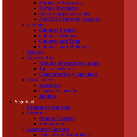
Borneras y Accesorios
Tubos LED
Barras y Portabarras
Tubos Fluorescentes y especiales
Fichas y bases industriales
Instalación
Riel DIN y Peines de Conexión
Cajas
Gabinetes
Canalizaciones
Gabinetes Plásticos
Bandejas Portacables
Gabinetes Metálicos
Caños Metálicos
Gabinetes para Toma
Caños Plásticos
Gabinetes para Medidores
Cajas de Embutir y Accesorios
Tableros
Cablecanal y Accesorios
Llaves de Luz
Cajas de Derivación
Módulos, interruptores y tomas
Accesorios Metálicos para caños
Tapas y bastidores
Accesorios de PVC para caños
Cajas Superficie y Capsuladas
Precintos
Puesta a tierra
Componentes para Tableros
Accesorios
Borneras y Accesorios
Cajas de inspección
Barras y Portabarras
Jabalinas
Fichas y bases industriales
Seguridad
Riel DIN y Peines de Conexión
Cámaras de Seguridad
Gabinetes
Porteros
Gabinetes Plásticos
Porteros Eléctricos
Gabinetes Metálicos
Videoporteros
Gabinetes para Toma
Detectores y Sensores
Gabinetes para Medidores
Detectores de Movimiento