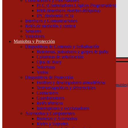
Controladores y Procesadores
(011) 4253-9024
PLC (Controladores Lógicos Programables)
HMI (Interfaces Hombre-Máquina)
Atención por WhatsApp
IPC (Industrial PCs)
11 3071 1515
Interfaces y Comunicaciones
0
Relés de medición y control
Sensores
$ 0,00
Variadores
Maniobra y Protección
0
Dispositivos de Comando y Señalización
Tu pedido
Botoneras, pulsadores y golpes de puño
Columnas de señalización
Ojos de Buey
Selectoras
Automatización y Control
Varios
Actuadores
Dispositivos de Protección
Controladores y Procesadores
Fusibles y descargadores atmosféricos
PLC (Controladores Lógicos Programables
Termomagnéticas y diferenciales
HMI (Interfaces Hombre-Máquina)
Contactores
IPC (Industrial PCs)
Guardamotores
Interfaces y Comunicaciones
Relés térmicos
Relés de medición y control
Interruptores y seccionadores
Sensores
Accesorios y Componentes
Variadores
Borneras y Accesorios
Maniobra y Protección
Rieles y Soportes
Dispositivos de Comando y Señalización