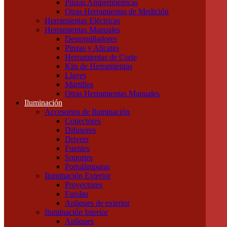
Pinzas Amperimétricas
Cables Blindados
Otras Herramientas de Medición
Cables Subterráneos
Herramientas Eléctricas
Cables TPR Tipo Taller
Herramientas Manuales
Cables Unipolares
Destornilladores
Cables Multipolares
Pinzas y Alicates
Herramientas
Herramientas de Corte
Accesorios e Insumos
Kits de Herramientas
Cajas de Herramientas
Llaves
Insumos Generales
Martillos
Linternas
Otras Herramientas Manuales
Mechas, Sierras, Machos
Iluminación
Herramientas de Medición
Accesorios de Iluminación
Calibres
Conectores
Cintas Métricas
Difusores
Multímetros / Testers
Drivers
Pinzas Amperimétricas
Fuentes
Otras Herramientas de Medición
Soportes
Herramientas Eléctricas
Portalámparas
Herramientas Manuales
Iluminación Exterior
Destornilladores
Proyectores
Pinzas y Alicates
Farolas
Herramientas de Corte
Apliques de exterior
Kits de Herramientas
Iluminación Interior
Llaves
Apliques
Martillos