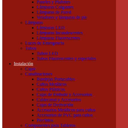
Paneles y Plafones
Otras Herramientas Manuales
Lámparas Colgantes
Iluminación
Lámparas de Pared
Accesorios de Iluminación
Veladores y lámparas de pie
Conectores
Lámparas
Difusores
Lámparas LED
Drivers
Lámparas Incandescentes
Fuentes
Lámparas Fluorescentes
Soportes
Luces de Emergencia
Portalámparas
Tubos
Iluminación Exterior
Tubos LED
Proyectores
Tubos Fluorescentes y especiales
Farolas
Instalación
Apliques de exterior
Cajas
Iluminación Interior
Canalizaciones
Apliques
Bandejas Portacables
Paneles y Plafones
Caños Metálicos
Lámparas Colgantes
Caños Plásticos
Lámparas de Pared
Cajas de Embutir y Accesorios
Veladores y lámparas de pie
Cablecanal y Accesorios
Lámparas
Cajas de Derivación
Lámparas LED
Accesorios Metálicos para caños
Lámparas Incandescentes
Accesorios de PVC para caños
Lámparas Fluorescentes
Precintos
Luces de Emergencia
Componentes para Tableros
Tubos