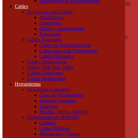
Dispositivos de Enclavamiento
Botoneras, pulsadores y golpes de puño
Cables
Columnas de señalización
Accesorios para Cables
Ojos de Buey
Abrazaderas
Selectoras
Conectores
Varios
Fichas y prolongadores
Dispositivos de Protección
Terminales
Fusibles y descargadores atmosféricos
Cables Especiales
Termomagnéticas y diferenciales
Cables de Instrumentación
Contactores
Cables para Alta Temperatura
Guardamotores
Cables Blindados
Relés térmicos
Cables Subterráneos
Interruptores y seccionadores
Cables TPR Tipo Taller
Accesorios y Componentes
Cables Unipolares
Borneras y Accesorios
Cables Multipolares
Rieles y Soportes
Herramientas
Dispositivos de Enclavamiento
Accesorios e Insumos
Cables
Cajas de Herramientas
Accesorios para Cables
Insumos Generales
Abrazaderas
Linternas
Conectores
Mechas, Sierras, Machos
Fichas y prolongadores
Herramientas de Medición
Terminales
Calibres
Cables Especiales
Cintas Métricas
Cables de Instrumentación
Multímetros / Testers
Cables para Alta Temperatura