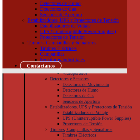
Tableros
Detectores de Humo
Llaves de Luz
Detectores de Gas
Módulos, interruptores y tomas
Sensores de Apertura
Tapas y bastidores
Estabilizadores, UPS y Protectores de Tensión
Cajas Superficie y Capsuladas
Estabilizadores de Voltaje
Puesta a tierra
UPS (Uninterruptible Power Supplies)
Accesorios
Protectores de Tensión
Cajas de inspección
Timbres, Campanillas y Semáforos
Jabalinas
Timbres Eléctricos
Seguridad
Campanillas
Cámaras de Seguridad
Semáforos Industriales
Porteros
Contactanos
Porteros Eléctricos
Videoporteros
Detectores y Sensores
Detectores de Movimiento
Detectores de Humo
Detectores de Gas
Sensores de Apertura
Estabilizadores, UPS y Protectores de Tensión
Estabilizadores de Voltaje
UPS (Uninterruptible Power Supplies)
Protectores de Tensión
Timbres, Campanillas y Semáforos
Timbres Eléctricos