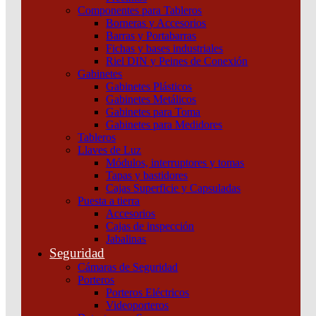
Componentes para Tableros
Borneras y Accesorios
Barras y Portabarras
Fichas y bases industriales
Riel DIN y Peines de Conexión
Gabinetes
Gabinetes Plásticos
Gabinetes Metálicos
Gabinetes para Toma
Gabinetes para Medidores
Tableros
Llaves de Luz
Módulos, interruptores y tomas
Tapas y bastidores
Cajas Superficie y Capsuladas
Puesta a tierra
TERMOMAGNETICO IK60N 3X50A 6KA CURVA
Accesorios
C A9K24350 Schneider
Cajas de inspección
Jabalinas
Añadir al carrito
Seguridad
Cámaras de Seguridad
Porteros
Porteros Eléctricos
Videoporteros