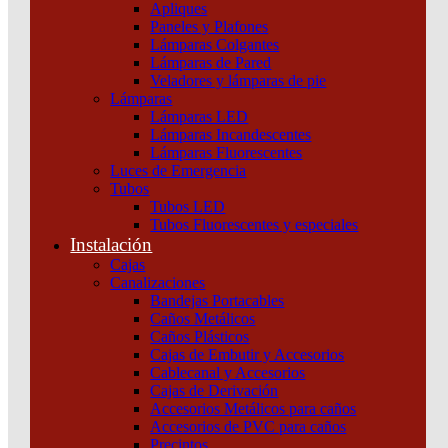
Apliques
Paneles y Plafones
Lámparas Colgantes
Lámparas de Pared
Veladores y lámparas de pie
Lámparas
Lámparas LED
Lámparas Incandescentes
Lámparas Fluorescentes
Luces de Emergencia
Tubos
Tubos LED
Tubos Fluorescentes y especiales
Instalación
Cajas
Canalizaciones
Bandejas Portacables
Caños Metálicos
Caños Plásticos
Cajas de Embutir y Accesorios
Cablecanal y Accesorios
Cajas de Derivación
Accesorios Metálicos para caños
Accesorios de PVC para caños
Precintos