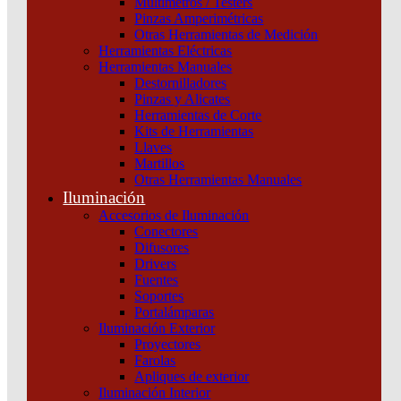
Multímetros / Testers
Categoría:
Termomagnéticas y diferenciales
SKU:
A9F94240
Pinzas Amperimétricas
Otras Herramientas de Medición
IC60L
Herramientas Eléctricas
2P
Herramientas Manuales
40A
Destornilladores
C
Pinzas y Alicates
Schneider
Herramientas de Corte
cantidad
Kits de Herramientas
Llaves
Martillos
Otras Herramientas Manuales
Iluminación
Accesorios de Iluminación
Conectores
Difusores
Drivers
Fuentes
Soportes
Portalámparas
Productos relacionados
Iluminación Exterior
Proyectores
Farolas
Apliques de exterior
Iluminación Interior