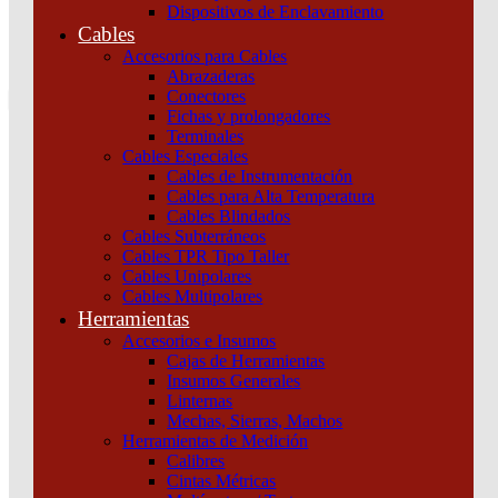
Dispositivos de Enclavamiento
0
Cables
Tu pedido
Accesorios para Cables
Abrazaderas
Conectores
Fichas y prolongadores
Terminales
Cables Especiales
Cables de Instrumentación
Cables para Alta Temperatura
Cables Blindados
Inicio
/
Maniobra y Protección
/
Dispositivos de
Cables Subterráneos
Protección
/
Termomagnéticas y diferenciales
/
IC60L 2P 40A C
Cables TPR Tipo Taller
Schneider
Cables Unipolares
Cables Multipolares
Herramientas
Accesorios e Insumos
Cajas de Herramientas
Insumos Generales
Linternas
Mechas, Sierras, Machos
Herramientas de Medición
IC60L 2P 40A C Schneider
Calibres
Cintas Métricas