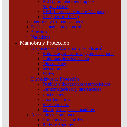
PLC (Controladores Lógicos
Atención por WhatsApp
Programables)
11 3071 1515
HMI (Interfaces Hombre-Máquina)
0
IPC (Industrial PCs)
Interfaces y Comunicaciones
$ 0,00
Relés de medición y control
Sensores
0
Variadores
Tu pedido
Maniobra y Protección
Dispositivos de Comando y Señalización
Botoneras, pulsadores y golpes de puño
Columnas de señalización
Ojos de Buey
Selectoras
¿Que estas buscando hoy?
Varios
×
Dispositivos de Protección
Fusibles y descargadores atmosféricos
Termomagnéticas y diferenciales
Atención telefónica
Contactores
(011) 4253-9024
Guardamotores
Atención por WhatsApp
Relés térmicos
Interruptores y seccionadores
11 2155 1884
Accesorios y Componentes
0
Borneras y Accesorios
Rieles y Soportes
$ 0,00