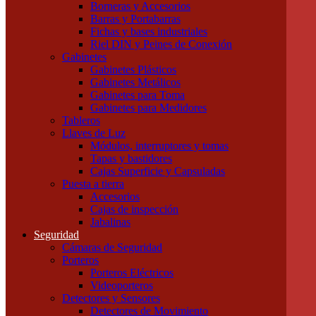
Borneras y Accesorios
Tubos LED
Barras y Portabarras
Tubos Fluorescentes y especiales
Fichas y bases industriales
Instalación
Riel DIN y Peines de Conexión
Cajas
Gabinetes
Canalizaciones
Gabinetes Plásticos
Bandejas Portacables
Gabinetes Metálicos
Caños Metálicos
Gabinetes para Toma
Caños Plásticos
Gabinetes para Medidores
Cajas de Embutir y Accesorios
Tableros
Cablecanal y Accesorios
Llaves de Luz
Cajas de Derivación
Módulos, interruptores y tomas
Accesorios Metálicos para caños
Tapas y bastidores
Accesorios de PVC para caños
Cajas Superficie y Capsuladas
Precintos
Puesta a tierra
Componentes para Tableros
Accesorios
Borneras y Accesorios
Cajas de inspección
Barras y Portabarras
Jabalinas
Fichas y bases industriales
Seguridad
Riel DIN y Peines de Conexión
Cámaras de Seguridad
Gabinetes
Porteros
Gabinetes Plásticos
Porteros Eléctricos
Gabinetes Metálicos
Videoporteros
Gabinetes para Toma
Detectores y Sensores
Gabinetes para Medidores
Detectores de Movimiento