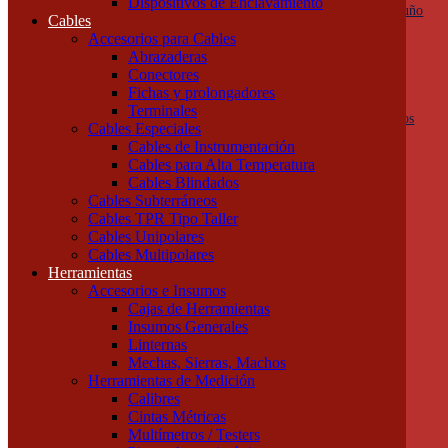
Dispositivos de Enclavamiento
Botoneras, pulsadores y golpes de puño
Cables
Columnas de señalización
Accesorios para Cables
Ojos de Buey
Abrazaderas
Selectoras
Conectores
Varios
Fichas y prolongadores
Dispositivos de Protección
Terminales
Fusibles y descargadores atmosféricos
Cables Especiales
Termomagnéticas y diferenciales
Cables de Instrumentación
Contactores
Cables para Alta Temperatura
Guardamotores
Cables Blindados
Relés térmicos
Cables Subterráneos
Interruptores y seccionadores
Cables TPR Tipo Taller
Accesorios y Componentes
Cables Unipolares
Borneras y Accesorios
Cables Multipolares
Rieles y Soportes
Herramientas
Dispositivos de Enclavamiento
Accesorios e Insumos
Cables
Cajas de Herramientas
Accesorios para Cables
Insumos Generales
Abrazaderas
Linternas
Conectores
Mechas, Sierras, Machos
Fichas y prolongadores
Herramientas de Medición
Terminales
Calibres
Cables Especiales
Cintas Métricas
Cables de Instrumentación
Multímetros / Testers
Cables para Alta Temperatura