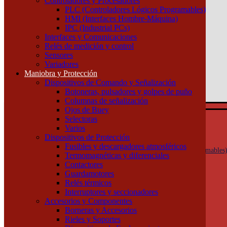
Controladores y Procesadores
(011) 4253-9024
PLC (Controladores Lógicos Programables)
HMI (Interfaces Hombre-Máquina)
Atención por WhatsApp
IPC (Industrial PCs)
11 3071 1515
Interfaces y Comunicaciones
0
Relés de medición y control
Sensores
$ 0,00
Variadores
Maniobra y Protección
0
Dispositivos de Comando y Señalización
Tu pedido
Botoneras, pulsadores y golpes de puño
Columnas de señalización
Ojos de Buey
Selectoras
Automatización y Control
Varios
Actuadores
Dispositivos de Protección
Controladores y Procesadores
Fusibles y descargadores atmosféricos
PLC (Controladores Lógicos Programables
Termomagnéticas y diferenciales
HMI (Interfaces Hombre-Máquina)
Contactores
IPC (Industrial PCs)
Guardamotores
Interfaces y Comunicaciones
Relés térmicos
Relés de medición y control
Interruptores y seccionadores
Sensores
Accesorios y Componentes
Variadores
Borneras y Accesorios
Maniobra y Protección
Rieles y Soportes
Dispositivos de Comando y Señalización