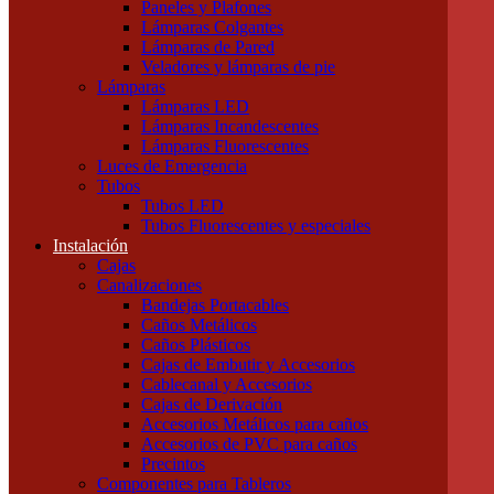
Paneles y Plafones
Otras Herramientas Manuales
Lámparas Colgantes
Iluminación
Lámparas de Pared
Accesorios de Iluminación
Veladores y lámparas de pie
Conectores
Lámparas
Difusores
Lámparas LED
Drivers
Lámparas Incandescentes
Fuentes
Lámparas Fluorescentes
Soportes
Luces de Emergencia
Portalámparas
Tubos
Iluminación Exterior
Tubos LED
Proyectores
Tubos Fluorescentes y especiales
Farolas
Instalación
Apliques de exterior
Cajas
Iluminación Interior
Canalizaciones
Apliques
Bandejas Portacables
Paneles y Plafones
Caños Metálicos
Lámparas Colgantes
Caños Plásticos
Lámparas de Pared
Cajas de Embutir y Accesorios
Veladores y lámparas de pie
Cablecanal y Accesorios
Lámparas
Cajas de Derivación
Lámparas LED
Accesorios Metálicos para caños
Lámparas Incandescentes
Accesorios de PVC para caños
Lámparas Fluorescentes
Precintos
Luces de Emergencia
Componentes para Tableros
Tubos