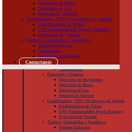
Tableros
Detectores de Humo
Llaves de Luz
Detectores de Gas
Módulos, interruptores y tomas
Sensores de Apertura
Tapas y bastidores
Estabilizadores, UPS y Protectores de Tensión
Cajas Superficie y Capsuladas
Estabilizadores de Voltaje
Puesta a tierra
UPS (Uninterruptible Power Supplies)
Accesorios
Protectores de Tensión
Cajas de inspección
Timbres, Campanillas y Semáforos
Jabalinas
Timbres Eléctricos
Seguridad
Campanillas
Cámaras de Seguridad
Semáforos Industriales
Porteros
Contactanos
Porteros Eléctricos
Videoporteros
Detectores y Sensores
Detectores de Movimiento
Detectores de Humo
Detectores de Gas
Sensores de Apertura
Estabilizadores, UPS y Protectores de Tensión
Estabilizadores de Voltaje
UPS (Uninterruptible Power Supplies)
Protectores de Tensión
Timbres, Campanillas y Semáforos
Timbres Eléctricos