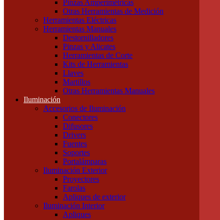
Pinzas Amperimétricas
Cables Blindados
Otras Herramientas de Medición
Cables Subterráneos
Herramientas Eléctricas
Cables TPR Tipo Taller
Herramientas Manuales
Cables Unipolares
Destornilladores
Cables Multipolares
Pinzas y Alicates
Herramientas
Herramientas de Corte
Accesorios e Insumos
Kits de Herramientas
Cajas de Herramientas
Llaves
Insumos Generales
Martillos
Linternas
Otras Herramientas Manuales
Mechas, Sierras, Machos
Iluminación
Herramientas de Medición
Accesorios de Iluminación
Calibres
Conectores
Cintas Métricas
Difusores
Multímetros / Testers
Drivers
Pinzas Amperimétricas
Fuentes
Otras Herramientas de Medición
Soportes
Herramientas Eléctricas
Portalámparas
Herramientas Manuales
Iluminación Exterior
Destornilladores
Proyectores
Pinzas y Alicates
Farolas
Herramientas de Corte
Apliques de exterior
Kits de Herramientas
Iluminación Interior
Llaves
Apliques
Martillos