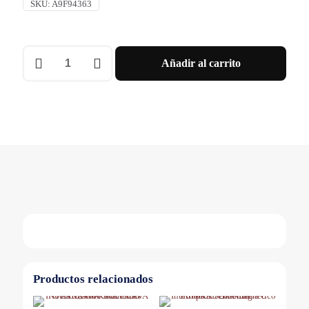
SKU:
A9F94363
INT.
Añadir al carrito
TERMOMAGNETICO
IC60L
3X63
A
CURVA
C
Schneider
cantidad
Productos relacionados