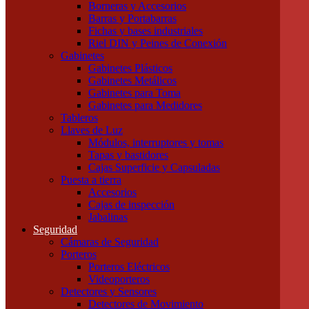
Borneras y Accesorios
Tubos LED
Barras y Portabarras
Tubos Fluorescentes y especiales
Fichas y bases industriales
Instalación
Riel DIN y Peines de Conexión
Cajas
Gabinetes
Canalizaciones
Gabinetes Plásticos
Bandejas Portacables
Gabinetes Metálicos
Caños Metálicos
Gabinetes para Toma
Caños Plásticos
Gabinetes para Medidores
Cajas de Embutir y Accesorios
Tableros
Cablecanal y Accesorios
Llaves de Luz
Cajas de Derivación
Módulos, interruptores y tomas
Accesorios Metálicos para caños
Tapas y bastidores
Accesorios de PVC para caños
Cajas Superficie y Capsuladas
Precintos
Puesta a tierra
Componentes para Tableros
Accesorios
Borneras y Accesorios
Cajas de inspección
Barras y Portabarras
Jabalinas
Fichas y bases industriales
Seguridad
Riel DIN y Peines de Conexión
Cámaras de Seguridad
Gabinetes
Porteros
Gabinetes Plásticos
Porteros Eléctricos
Gabinetes Metálicos
Videoporteros
Gabinetes para Toma
Detectores y Sensores
Gabinetes para Medidores
Detectores de Movimiento