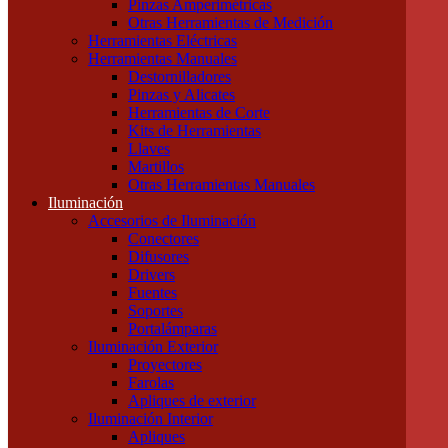
Pinzas Amperimétricas
Cables Blindados
Otras Herramientas de Medición
Cables Subterráneos
Herramientas Eléctricas
Cables TPR Tipo Taller
Herramientas Manuales
Cables Unipolares
Destornilladores
Cables Multipolares
Pinzas y Alicates
Herramientas
Herramientas de Corte
Accesorios e Insumos
Kits de Herramientas
Cajas de Herramientas
Llaves
Insumos Generales
Martillos
Linternas
Otras Herramientas Manuales
Mechas, Sierras, Machos
Iluminación
Herramientas de Medición
Accesorios de Iluminación
Calibres
Conectores
Cintas Métricas
Difusores
Multímetros / Testers
Drivers
Pinzas Amperimétricas
Fuentes
Otras Herramientas de Medición
Soportes
Herramientas Eléctricas
Portalámparas
Herramientas Manuales
Iluminación Exterior
Destornilladores
Proyectores
Pinzas y Alicates
Farolas
Herramientas de Corte
Apliques de exterior
Kits de Herramientas
Iluminación Interior
Llaves
Apliques
Martillos