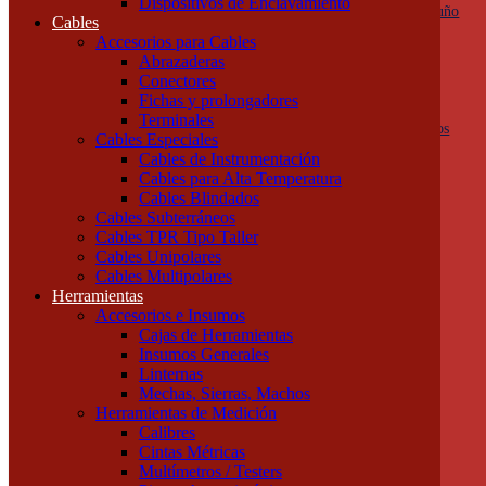
Dispositivos de Enclavamiento
Botoneras, pulsadores y golpes de puño
Cables
Columnas de señalización
Accesorios para Cables
Ojos de Buey
Abrazaderas
Selectoras
Conectores
Varios
Fichas y prolongadores
Dispositivos de Protección
Terminales
Fusibles y descargadores atmosféricos
Cables Especiales
Termomagnéticas y diferenciales
Cables de Instrumentación
Contactores
Cables para Alta Temperatura
Guardamotores
Cables Blindados
Relés térmicos
Cables Subterráneos
Interruptores y seccionadores
Cables TPR Tipo Taller
Accesorios y Componentes
Cables Unipolares
Borneras y Accesorios
Cables Multipolares
Rieles y Soportes
Herramientas
Dispositivos de Enclavamiento
Accesorios e Insumos
Cables
Cajas de Herramientas
Accesorios para Cables
Insumos Generales
Abrazaderas
Linternas
Conectores
Mechas, Sierras, Machos
Fichas y prolongadores
Herramientas de Medición
Terminales
Calibres
Cables Especiales
Cintas Métricas
Cables de Instrumentación
Multímetros / Testers
Cables para Alta Temperatura