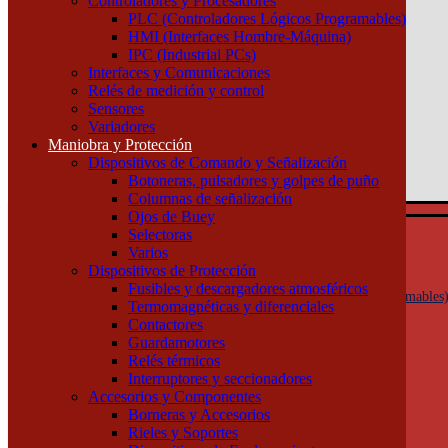
Controladores y Procesadores
(011) 4253-9024
PLC (Controladores Lógicos Programables)
HMI (Interfaces Hombre-Máquina)
Atención por WhatsApp
IPC (Industrial PCs)
11 3071 1515
Interfaces y Comunicaciones
0
Relés de medición y control
Sensores
$ 0,00
Variadores
Maniobra y Protección
0
Dispositivos de Comando y Señalización
Tu pedido
Botoneras, pulsadores y golpes de puño
Columnas de señalización
Ojos de Buey
Selectoras
Automatización y Control
Varios
Actuadores
Dispositivos de Protección
Controladores y Procesadores
Fusibles y descargadores atmosféricos
PLC (Controladores Lógicos Programables
Termomagnéticas y diferenciales
HMI (Interfaces Hombre-Máquina)
Contactores
IPC (Industrial PCs)
Guardamotores
Interfaces y Comunicaciones
Relés térmicos
Relés de medición y control
Interruptores y seccionadores
Sensores
Accesorios y Componentes
Variadores
Borneras y Accesorios
Maniobra y Protección
Rieles y Soportes
Dispositivos de Comando y Señalización