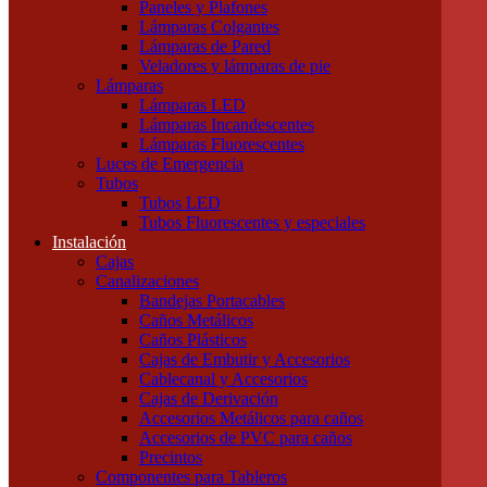
Paneles y Plafones
Otras Herramientas Manuales
Lámparas Colgantes
Iluminación
Lámparas de Pared
Accesorios de Iluminación
Veladores y lámparas de pie
Conectores
Lámparas
Difusores
Lámparas LED
Drivers
Lámparas Incandescentes
Fuentes
Lámparas Fluorescentes
Soportes
Luces de Emergencia
Portalámparas
Tubos
Iluminación Exterior
Tubos LED
Proyectores
Tubos Fluorescentes y especiales
Farolas
Instalación
Apliques de exterior
Cajas
Iluminación Interior
Canalizaciones
Apliques
Bandejas Portacables
Paneles y Plafones
Caños Metálicos
Lámparas Colgantes
Caños Plásticos
Lámparas de Pared
Cajas de Embutir y Accesorios
Veladores y lámparas de pie
Cablecanal y Accesorios
Lámparas
Cajas de Derivación
Lámparas LED
Accesorios Metálicos para caños
Lámparas Incandescentes
Accesorios de PVC para caños
Lámparas Fluorescentes
Precintos
Luces de Emergencia
Componentes para Tableros
Tubos