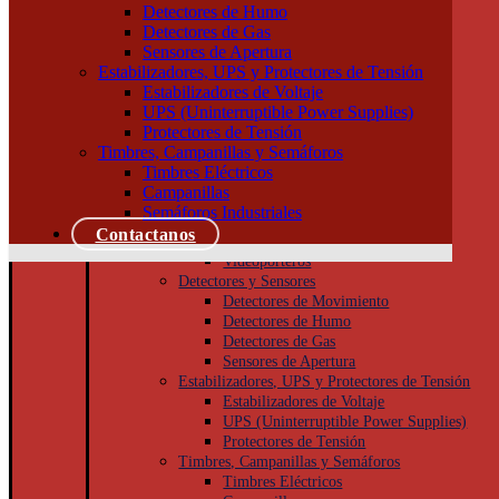
Tableros
Detectores de Humo
Llaves de Luz
Detectores de Gas
Módulos, interruptores y tomas
Sensores de Apertura
Tapas y bastidores
Estabilizadores, UPS y Protectores de Tensión
Cajas Superficie y Capsuladas
Estabilizadores de Voltaje
Puesta a tierra
UPS (Uninterruptible Power Supplies)
Accesorios
Protectores de Tensión
Cajas de inspección
Timbres, Campanillas y Semáforos
Jabalinas
Timbres Eléctricos
Seguridad
Campanillas
Cámaras de Seguridad
Semáforos Industriales
Porteros
Contactanos
Porteros Eléctricos
Videoporteros
Detectores y Sensores
Detectores de Movimiento
Detectores de Humo
Detectores de Gas
Sensores de Apertura
Estabilizadores, UPS y Protectores de Tensión
Estabilizadores de Voltaje
UPS (Uninterruptible Power Supplies)
Protectores de Tensión
Timbres, Campanillas y Semáforos
Timbres Eléctricos