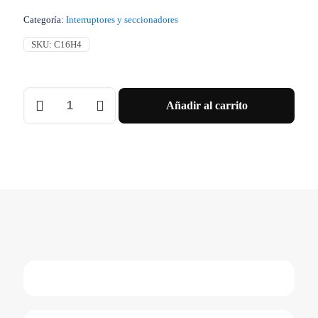
Categoría:
Interruptores y seccionadores
SKU:
C16H4
Interruptor
Añadir al carrito
Bastidor
Básico
Compact
Nsx160H
70
Ka
A
415
Vca
5060
Hz
160
A
Sin
Unidad
De