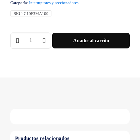
Categoría:
Interruptores y seccionadores
SKU:
C10F3MA100
Interruptor
Añadir al carrito
Compact
Nsx100F
36
Ka
A
415
Vca
Unidad
De
Control
Ma
100
A
3
Polos
3D
Schneider
Productos relacionados