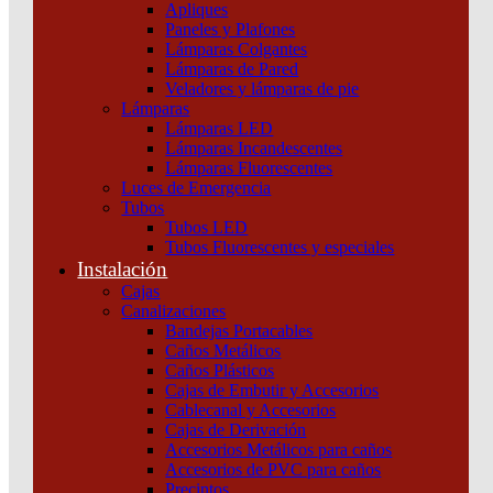
Apliques
Paneles y Plafones
Productos relacionados
Lámparas Colgantes
Lámparas de Pared
Veladores y lámparas de pie
Lámparas
Lámparas LED
Lámparas Incandescentes
Lámparas Fluorescentes
Luces de Emergencia
Tubos
Tubos LED
Tubos Fluorescentes y especiales
Instalación
Cajas
Canalizaciones
Bandejas Portacables
Caños Metálicos
Caños Plásticos
Cajas de Embutir y Accesorios
Cablecanal y Accesorios
Cajas de Derivación
Accesorios Metálicos para caños
Accesorios de PVC para caños
Precintos