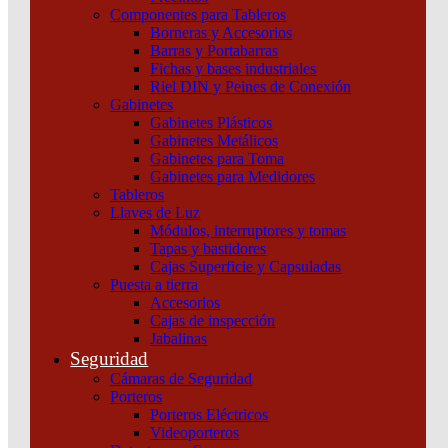
Componentes para Tableros
Borneras y Accesorios
Barras y Portabarras
Fichas y bases industriales
Riel DIN y Peines de Conexión
Gabinetes
Gabinetes Plásticos
Gabinetes Metálicos
Gabinetes para Toma
Gabinetes para Medidores
Tableros
Llaves de Luz
Módulos, interruptores y tomas
Tapas y bastidores
Cajas Superficie y Capsuladas
Puesta a tierra
Accesorios
Cajas de inspección
Jabalinas
Seguridad
Cámaras de Seguridad
Porteros
Porteros Eléctricos
Interruptor Compact Nsx100B 25 Ka A 415 Vca Unidad
Videoporteros
De Control Micrologic 2.2 100 A 4 Polos 4D Schneider