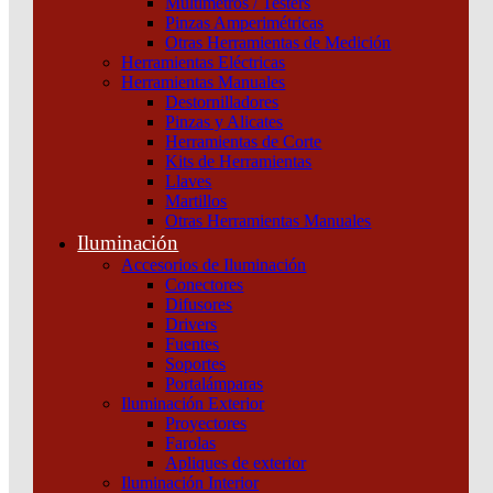
Interruptor Compact Nsx250F 36 Ka A 415 Vca
Multímetros / Testers
Pinzas Amperimétricas
Unidad De Control Tmd 250 A 4 Polos 3D
Otras Herramientas de Medición
Schneider
Herramientas Eléctricas
Herramientas Manuales
Categoría:
Interruptores y seccionadores
SKU:
C25F6TM250
Destornilladores
Pinzas y Alicates
Herramientas de Corte
Interruptor Compact Nsx250F 36 Ka A 415 Vca Unidad De Control
Kits de Herramientas
Tmd 250 A 4 Polos 3D Schneider cantidad
Llaves
Martillos
Otras Herramientas Manuales
Iluminación
Accesorios de Iluminación
Conectores
Difusores
Drivers
Fuentes
Soportes
Portalámparas
Iluminación Exterior
Proyectores
Farolas
Apliques de exterior
Iluminación Interior