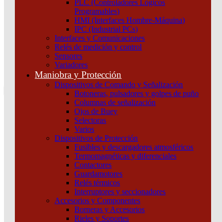
PLC (Controladores Lógicos
Atención por WhatsApp
Programables)
11 3071 1515
HMI (Interfaces Hombre-Máquina)
0
IPC (Industrial PCs)
Interfaces y Comunicaciones
$ 0,00
Relés de medición y control
Sensores
0
Variadores
Tu pedido
Maniobra y Protección
Dispositivos de Comando y Señalización
Botoneras, pulsadores y golpes de puño
Columnas de señalización
Ojos de Buey
Selectoras
¿Que estas buscando hoy?
Varios
×
Dispositivos de Protección
Fusibles y descargadores atmosféricos
Termomagnéticas y diferenciales
Atención telefónica
Contactores
(011) 4253-9024
Guardamotores
Atención por WhatsApp
Relés térmicos
Interruptores y seccionadores
11 2155 1884
Accesorios y Componentes
0
Borneras y Accesorios
Rieles y Soportes
$ 0,00