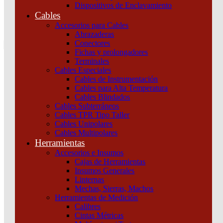
Dispositivos de Enclavamiento
0
Cables
Tu pedido
Accesorios para Cables
Abrazaderas
Conectores
Fichas y prolongadores
Terminales
Cables Especiales
Cables de Instrumentación
Cables para Alta Temperatura
Cables Blindados
Inicio
/
Maniobra y Protección
/
Dispositivos de
Cables Subterráneos
Protección
/
Interruptores y seccionadores
/
Interruptor Compact
Cables TPR Tipo Taller
Nsx250F 36 Ka A 415 Vca Unidad De Control Tmd 250 A 4 Polos
Cables Unipolares
3D Schneider
Cables Multipolares
Herramientas
Accesorios e Insumos
Cajas de Herramientas
Insumos Generales
Linternas
Mechas, Sierras, Machos
Herramientas de Medición
Calibres
Cintas Métricas