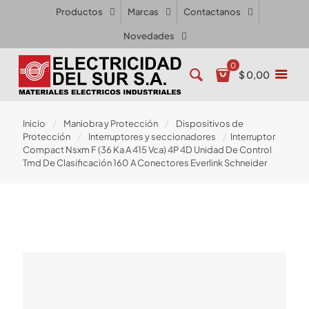
Productos
Marcas
Contactanos
Novedades
0
$ 0,00
Inicio
/
Maniobra y Protección
/
Dispositivos de
Protección
/
Interruptores y seccionadores
/
Interruptor
Compact Nsxm F (36 Ka A 415 Vca) 4P 4D Unidad De Control
Tmd De Clasificación 160 A Conectores Everlink Schneider