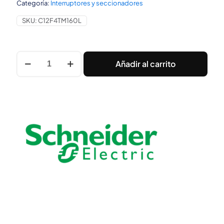
Categoría:
Interruptores y seccionadores
SKU:
C12F4TM160L
Interruptor
Añadir al carrito
Compact
Nsxm
F
(36
Ka
A
415
Vca)
4P
4D
Unidad
De
Control
Tmd
De
Clasificación
160