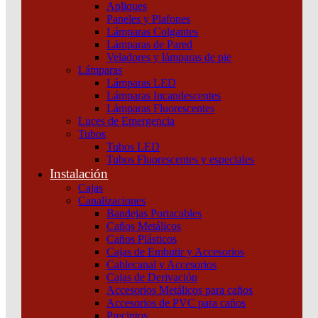
Apliques
Paneles y Plafones
Lámparas Colgantes
Lámparas de Pared
Veladores y lámparas de pie
Lámparas
Lámparas LED
Lámparas Incandescentes
Lámparas Fluorescentes
Luces de Emergencia
Tubos
Tubos LED
Tubos Fluorescentes y especiales
Instalación
Cajas
Canalizaciones
Bandejas Portacables
Caños Metálicos
Caños Plásticos
Cajas de Embutir y Accesorios
Cablecanal y Accesorios
Cajas de Derivación
Accesorios Metálicos para caños
Accesorios de PVC para caños
Precintos