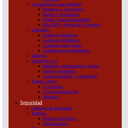
Componentes para Tableros
Borneras y Accesorios
Barras y Portabarras
Fichas y bases industriales
Riel DIN y Peines de Conexión
Gabinetes
Gabinetes Plásticos
Gabinetes Metálicos
Gabinetes para Toma
Gabinetes para Medidores
Tableros
Llaves de Luz
Módulos, interruptores y tomas
Tapas y bastidores
Cajas Superficie y Capsuladas
Puesta a tierra
Accesorios
Cajas de inspección
Interruptor Termomagnético Easy9 2P 25A 4,5KA Curva
Jabalinas
C
Seguridad
Cámaras de Seguridad
Añadir al carrito
Porteros
Porteros Eléctricos
Videoporteros