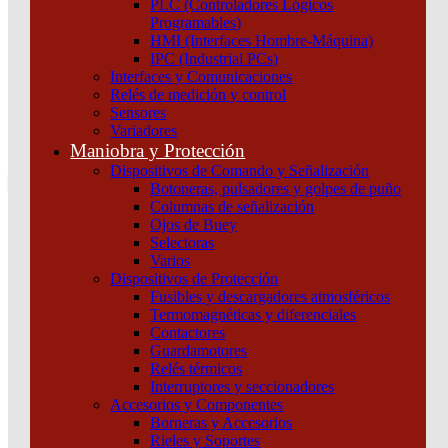
PLC (Controladores Lógicos
Atención por WhatsApp
Programables)
11 3071 1515
HMI (Interfaces Hombre-Máquina)
0
IPC (Industrial PCs)
Interfaces y Comunicaciones
$ 0,00
Relés de medición y control
Sensores
0
Variadores
Tu pedido
Maniobra y Protección
Dispositivos de Comando y Señalización
Botoneras, pulsadores y golpes de puño
Columnas de señalización
Ojos de Buey
Selectoras
¿Que estas buscando hoy?
Varios
×
Dispositivos de Protección
Fusibles y descargadores atmosféricos
Termomagnéticas y diferenciales
Atención telefónica
Contactores
(011) 4253-9024
Guardamotores
Atención por WhatsApp
Relés térmicos
Interruptores y seccionadores
11 2155 1884
Accesorios y Componentes
0
Borneras y Accesorios
Rieles y Soportes
$ 0,00