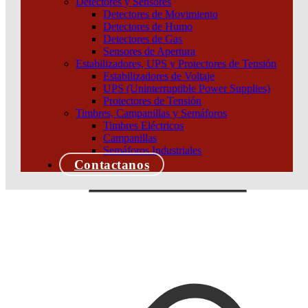
Detectores y Sensores
Detectores de Movimiento
Detectores de Humo
Detectores de Gas
Sensores de Apertura
Estabilizadores, UPS y Protectores de Tensión
Estabilizadores de Voltaje
UPS (Uninterruptible Power Supplies)
Protectores de Tensión
Timbres, Campanillas y Semáforos
Timbres Eléctricos
Campanillas
Semáforos Industriales
Contactanos