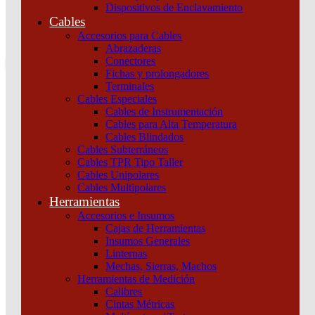
Dispositivos de Enclavamiento
0
Cables
Tu pedido
Accesorios para Cables
Abrazaderas
Conectores
Fichas y prolongadores
Terminales
Cables Especiales
Cables de Instrumentación
Cables para Alta Temperatura
Cables Blindados
Inicio
/
Maniobra y Protección
/
Dispositivos de
Cables Subterráneos
Protección
/
Termomagnéticas y diferenciales
/
Interruptor
Cables TPR Tipo Taller
Termomagnético Easy9 1P 25A 4,5KA Curva C Schneider
Cables Unipolares
Cables Multipolares
Herramientas
Accesorios e Insumos
Cajas de Herramientas
Insumos Generales
Linternas
Mechas, Sierras, Machos
Herramientas de Medición
Calibres
Interruptor Termomagnético Easy9 1P 25A 4,5KA
Cintas Métricas