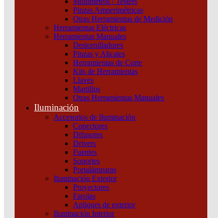
Multímetros / Testers
Curva C Schneider
Pinzas Amperimétricas
Otras Herramientas de Medición
Categoría:
Termomagnéticas y diferenciales
SKU:
EZ9F34125
Herramientas Eléctricas
Herramientas Manuales
Destornilladores
Interruptor
Pinzas y Alicates
Termomagnético
Herramientas de Corte
Easy9
Kits de Herramientas
1P
Llaves
25A
Martillos
4,5KA
Otras Herramientas Manuales
Curva
Iluminación
C
Schneider
Accesorios de Iluminación
cantidad
Conectores
Difusores
Drivers
Fuentes
Soportes
Portalámparas
Iluminación Exterior
Proyectores
Productos relacionados
Farolas
Apliques de exterior
Iluminación Interior