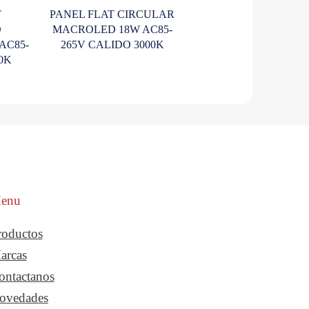
T
PANEL FLAT CIRCULAR
O
MACROLED 18W AC85-
AC85-
265V CALIDO 3000K
00K
enu
roductos
arcas
ontactanos
ovedades