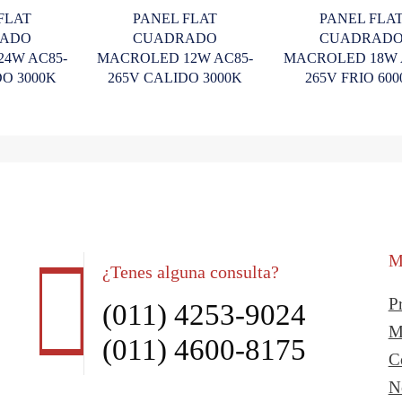
FLAT
PANEL FLAT
PANEL FLA
ADO
CUADRADO
CUADRAD
4W AC85-
MACROLED 12W AC85-
MACROLED 18W 
DO 3000K
265V CALIDO 3000K
265V FRIO 60
M
¿Tenes alguna consulta?
P
(011) 4253-9024
M
(011) 4600-8175
C
N