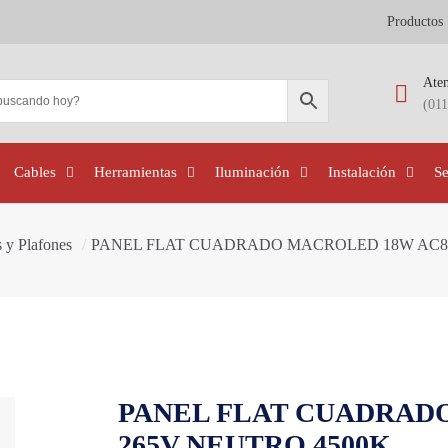
Productos
Aten
(01
Cables
Herramientas
Iluminación
Instalación
S
 y Plafones
/
PANEL FLAT CUADRADO MACROLED 18W AC85
PANEL FLAT CUADRADO
265V NEUTRO 4500K