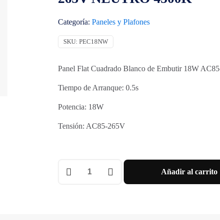
Categoría:
Paneles y Plafones
SKU:
PEC18NW
Panel Flat Cuadrado Blanco de Embutir 18W AC8
Tiempo de Arranque: 0.5s
Potencia: 18W
Tensión: AC85-265V
PANEL
Añadir al carrito
FLAT
CUADRADO
MACROLED
18W