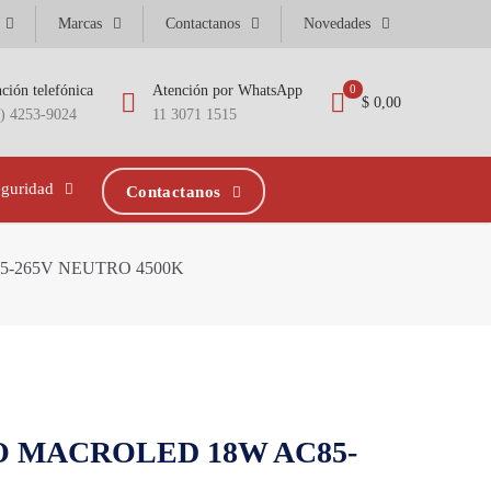
Marcas
Contactanos
Novedades
ción telefónica
Atención por WhatsApp
0
$ 0,00
1) 4253-9024
11 3071 1515
eguridad
Contactanos
-265V NEUTRO 4500K
 MACROLED 18W AC85-