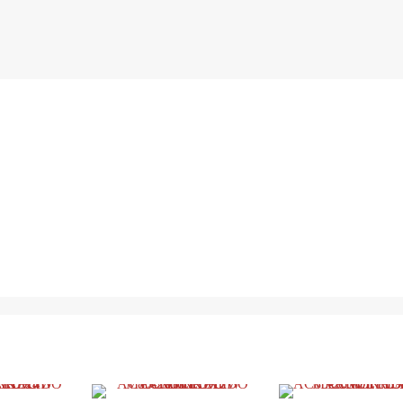
AC85-
265V
NEUTRO
4500K
cantidad