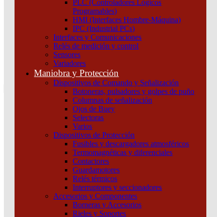
PLC (Controladores Lógicos
Atención por WhatsApp
Programables)
11 3071 1515
HMI (Interfaces Hombre-Máquina)
0
IPC (Industrial PCs)
Interfaces y Comunicaciones
$ 0,00
Relés de medición y control
Sensores
0
Variadores
Tu pedido
Maniobra y Protección
Dispositivos de Comando y Señalización
Botoneras, pulsadores y golpes de puño
Columnas de señalización
Ojos de Buey
Selectoras
¿Que estas buscando hoy?
Varios
×
Dispositivos de Protección
Fusibles y descargadores atmosféricos
Termomagnéticas y diferenciales
Atención telefónica
Contactores
(011) 4253-9024
Guardamotores
Atención por WhatsApp
Relés térmicos
Interruptores y seccionadores
11 2155 1884
Accesorios y Componentes
0
Borneras y Accesorios
Rieles y Soportes
$ 0,00