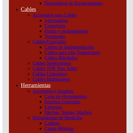
Dispositivos de Enclavamiento
0
Cables
Tu pedido
Accesorios para Cables
Abrazaderas
Conectores
Fichas y prolongadores
Terminales
Cables Especiales
Cables de Instrumentación
Cables para Alta Temperatura
Cables Blindados
Inicio
/
Iluminación
/
Iluminación Interior
/
Paneles y Plafones
/
PANEL
Cables Subterráneos
PLAFON CIRCULAR MACROLED 24W AC85-265V
Cables TPR Tipo Taller
NEUTRO 4500K
Cables Unipolares
Cables Multipolares
Herramientas
Accesorios e Insumos
Cajas de Herramientas
Insumos Generales
Linternas
Mechas, Sierras, Machos
Herramientas de Medición
Calibres
Cintas Métricas