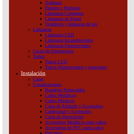
Apliques
Paneles y Plafones
Lámparas Colgantes
Lámparas de Pared
Veladores y lámparas de pie
Lámparas
Lámparas LED
Descripción
Lámparas Incandescentes
Lámparas Fluorescentes
Ver ficha técnica
Luces de Emergencia
Tubos
Tubos LED
Tubos Fluorescentes y especiales
Instalación
Productos relacionados
Cajas
Canalizaciones
Bandejas Portacables
Caños Metálicos
Caños Plásticos
Cajas de Embutir y Accesorios
Cablecanal y Accesorios
Cajas de Derivación
Accesorios Metálicos para caños
Accesorios de PVC para caños
Precintos