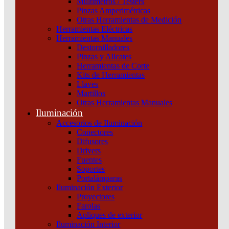
Multímetros / Testers
PANEL PLAFON CIRCULAR MACROLED 24W
Pinzas Amperimétricas
Otras Herramientas de Medición
AC85-265V NEUTRO 4500K
Herramientas Eléctricas
Herramientas Manuales
Categoría:
Paneles y Plafones
SKU:
PR24NW
Destornilladores
Pinzas y Alicates
Herramientas de Corte
Kits de Herramientas
Panel plafón redondo blanco 24W, 25.000 horas de vida útil, 2 años
Llaves
de garantía. Sin parpadeos – Ecológico – Ahorro Energético – Baja
Martillos
emisión de calor – Distribución de luz uniforme
Otras Herramientas Manuales
Tiempo de Arranque: 0.5s
Iluminación
Accesorios de Iluminación
Potencia: 24W
Conectores
Difusores
Tensión: AC85-265V
Drivers
Fuentes
PANEL PLAFON CIRCULAR MACROLED 24W AC85-265V
Soportes
NEUTRO 4500K cantidad
Portalámparas
Iluminación Exterior
Proyectores
Farolas
Apliques de exterior
Iluminación Interior