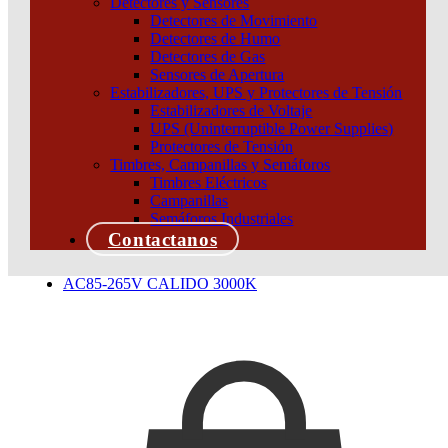
Detectores y Sensores
Detectores de Movimiento
Detectores de Humo
Detectores de Gas
Sensores de Apertura
Estabilizadores, UPS y Protectores de Tensión
Estabilizadores de Voltaje
UPS (Uninterruptible Power Supplies)
Protectores de Tensión
Timbres, Campanillas y Semáforos
Timbres Eléctricos
PANEL FLAT CIRCULAR MACROLED 18W AC85-
Campanillas
265V NEUTRO 4500K
Semáforos Industriales
Contactanos
Añadir al carrito