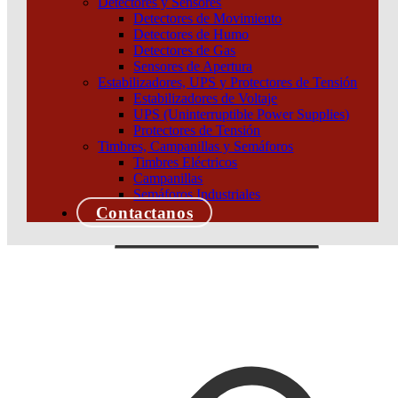
Detectores y Sensores
Detectores de Movimiento
Detectores de Humo
Detectores de Gas
Sensores de Apertura
Estabilizadores, UPS y Protectores de Tensión
Estabilizadores de Voltaje
UPS (Uninterruptible Power Supplies)
Protectores de Tensión
Timbres, Campanillas y Semáforos
Timbres Eléctricos
Campanillas
Semáforos Industriales
Contactanos