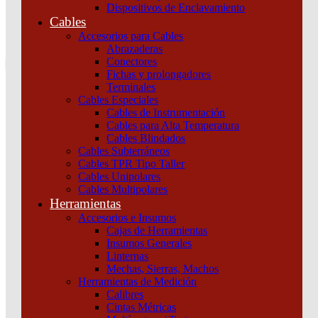
Dispositivos de Enclavamiento
0
Cables
Tu pedido
Accesorios para Cables
Abrazaderas
Conectores
Fichas y prolongadores
Terminales
Cables Especiales
Cables de Instrumentación
Cables para Alta Temperatura
Cables Blindados
Inicio
/
Maniobra y Protección
/
Dispositivos de Comando y
Cables Subterráneos
Señalización
/
Botoneras, pulsadores y golpes de puño
/
PILOTO IIL
Cables TPR Tipo Taller
TRIPLE 220/400VCA ROJO Schneider
Cables Unipolares
Cables Multipolares
Herramientas
Accesorios e Insumos
Cajas de Herramientas
Insumos Generales
Linternas
Mechas, Sierras, Machos
Herramientas de Medición
Calibres
PILOTO IIL TRIPLE 220/400VCA ROJO
Cintas Métricas