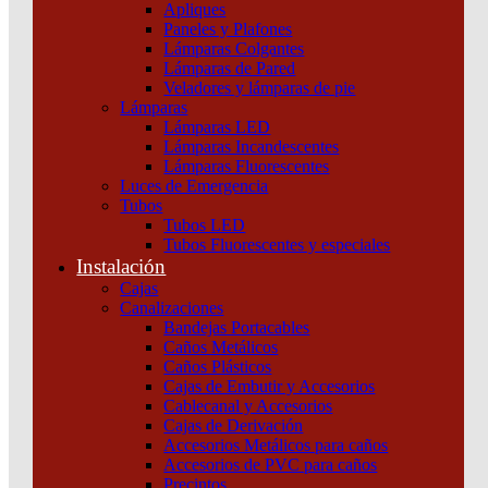
Apliques
Paneles y Plafones
Lámparas Colgantes
Lámparas de Pared
Veladores y lámparas de pie
Lámparas
Lámparas LED
Lámparas Incandescentes
Lámparas Fluorescentes
Luces de Emergencia
Tubos
Tubos LED
Tubos Fluorescentes y especiales
Instalación
Cajas
Canalizaciones
Bandejas Portacables
Caños Metálicos
Caños Plásticos
Cajas de Embutir y Accesorios
Cablecanal y Accesorios
Cajas de Derivación
Accesorios Metálicos para caños
Accesorios de PVC para caños
Precintos