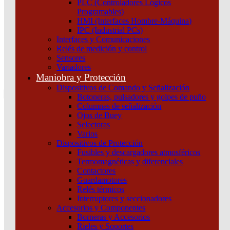
PLC (Controladores Lógicos
Atención por WhatsApp
Programables)
11 3071 1515
HMI (Interfaces Hombre-Máquina)
0
IPC (Industrial PCs)
Interfaces y Comunicaciones
$ 0,00
Relés de medición y control
Sensores
0
Variadores
Tu pedido
Maniobra y Protección
Dispositivos de Comando y Señalización
Botoneras, pulsadores y golpes de puño
Columnas de señalización
Ojos de Buey
Selectoras
¿Que estas buscando hoy?
Varios
×
Dispositivos de Protección
Fusibles y descargadores atmosféricos
Termomagnéticas y diferenciales
Atención telefónica
Contactores
(011) 4253-9024
Guardamotores
Atención por WhatsApp
Relés térmicos
Interruptores y seccionadores
11 2155 1884
Accesorios y Componentes
0
Borneras y Accesorios
Rieles y Soportes
$ 0,00