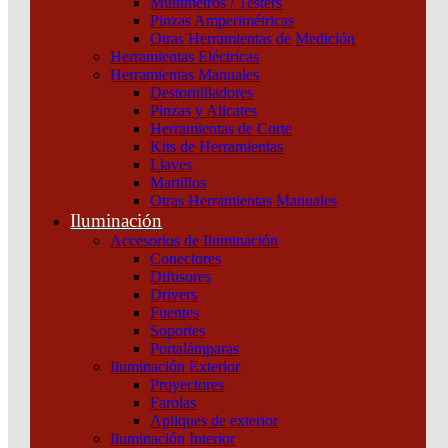
Multímetros / Testers
Schneider
Pinzas Amperimétricas
Otras Herramientas de Medición
Categoría:
Botoneras, pulsadores y golpes de puño
SKU:
A9E18327
Herramientas Eléctricas
Herramientas Manuales
Destornilladores
PILOTO
Pinzas y Alicates
IIL
Herramientas de Corte
TRIPLE
Kits de Herramientas
220/400VCA
Llaves
ROJO
Martillos
Schneider
Otras Herramientas Manuales
cantidad
Iluminación
Accesorios de Iluminación
Conectores
Difusores
Drivers
Fuentes
Soportes
Portalámparas
Iluminación Exterior
Proyectores
Productos relacionados
Farolas
Apliques de exterior
Iluminación Interior