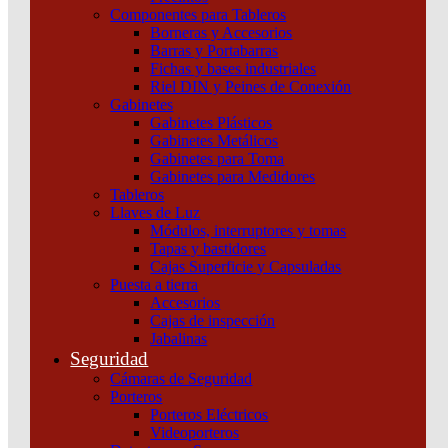
Componentes para Tableros
Borneras y Accesorios
Barras y Portabarras
Fichas y bases industriales
Riel DIN y Peines de Conexión
Gabinetes
Gabinetes Plásticos
Gabinetes Metálicos
Gabinetes para Toma
Gabinetes para Medidores
Tableros
Llaves de Luz
Módulos, interruptores y tomas
Tapas y bastidores
Cajas Superficie y Capsuladas
Puesta a tierra
Accesorios
Cajas de inspección
PULSADOR DE CUERPO METALICO DE 22 MM
Jabalinas
VERDE CON CONTACTO NA
Seguridad
Cámaras de Seguridad
Añadir al carrito
Porteros
Porteros Eléctricos
Videoporteros