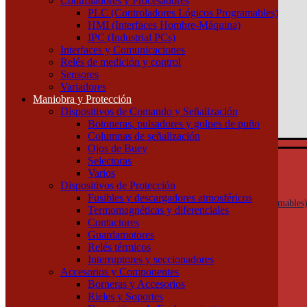
Controladores y Procesadores
(011) 4253-9024
PLC (Controladores Lógicos Programables)
HMI (Interfaces Hombre-Máquina)
Atención por WhatsApp
IPC (Industrial PCs)
11 3071 1515
Interfaces y Comunicaciones
0
Relés de medición y control
Sensores
$ 0,00
Variadores
Maniobra y Protección
0
Dispositivos de Comando y Señalización
Tu pedido
Botoneras, pulsadores y golpes de puño
Columnas de señalización
Ojos de Buey
Selectoras
Automatización y Control
Varios
Actuadores
Dispositivos de Protección
Controladores y Procesadores
Fusibles y descargadores atmosféricos
PLC (Controladores Lógicos Programables
Termomagnéticas y diferenciales
HMI (Interfaces Hombre-Máquina)
Contactores
IPC (Industrial PCs)
Guardamotores
Interfaces y Comunicaciones
Relés térmicos
Relés de medición y control
Interruptores y seccionadores
Sensores
Accesorios y Componentes
Variadores
Borneras y Accesorios
Maniobra y Protección
Rieles y Soportes
Dispositivos de Comando y Señalización