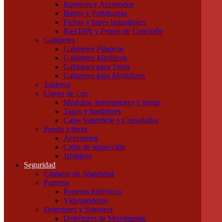
Borneras y Accesorios
Tubos LED
Barras y Portabarras
Tubos Fluorescentes y especiales
Fichas y bases industriales
Instalación
Riel DIN y Peines de Conexión
Cajas
Gabinetes
Canalizaciones
Gabinetes Plásticos
Bandejas Portacables
Gabinetes Metálicos
Caños Metálicos
Gabinetes para Toma
Caños Plásticos
Gabinetes para Medidores
Cajas de Embutir y Accesorios
Tableros
Cablecanal y Accesorios
Llaves de Luz
Cajas de Derivación
Módulos, interruptores y tomas
Accesorios Metálicos para caños
Tapas y bastidores
Accesorios de PVC para caños
Cajas Superficie y Capsuladas
Precintos
Puesta a tierra
Componentes para Tableros
Accesorios
Borneras y Accesorios
Cajas de inspección
Barras y Portabarras
Jabalinas
Fichas y bases industriales
Seguridad
Riel DIN y Peines de Conexión
Cámaras de Seguridad
Gabinetes
Porteros
Gabinetes Plásticos
Porteros Eléctricos
Gabinetes Metálicos
Videoporteros
Gabinetes para Toma
Detectores y Sensores
Gabinetes para Medidores
Detectores de Movimiento