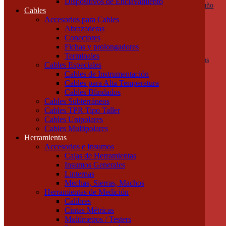
Dispositivos de Enclavamiento
Botoneras, pulsadores y golpes de puño
Cables
Columnas de señalización
Accesorios para Cables
Ojos de Buey
Abrazaderas
Selectoras
Conectores
Varios
Fichas y prolongadores
Dispositivos de Protección
Terminales
Fusibles y descargadores atmosféricos
Cables Especiales
Termomagnéticas y diferenciales
Cables de Instrumentación
Contactores
Cables para Alta Temperatura
Guardamotores
Cables Blindados
Relés térmicos
Cables Subterráneos
Interruptores y seccionadores
Cables TPR Tipo Taller
Accesorios y Componentes
Cables Unipolares
Borneras y Accesorios
Cables Multipolares
Rieles y Soportes
Herramientas
Dispositivos de Enclavamiento
Accesorios e Insumos
Cables
Cajas de Herramientas
Accesorios para Cables
Insumos Generales
Abrazaderas
Linternas
Conectores
Mechas, Sierras, Machos
Fichas y prolongadores
Herramientas de Medición
Terminales
Calibres
Cables Especiales
Cintas Métricas
Cables de Instrumentación
Multímetros / Testers
Cables para Alta Temperatura