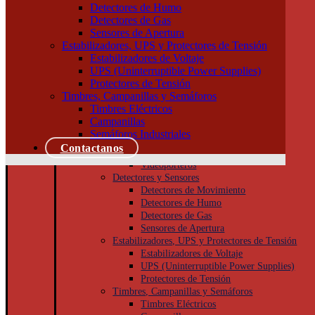
Tableros
Detectores de Humo
Llaves de Luz
Detectores de Gas
Módulos, interruptores y tomas
Sensores de Apertura
Tapas y bastidores
Estabilizadores, UPS y Protectores de Tensión
Cajas Superficie y Capsuladas
Estabilizadores de Voltaje
Puesta a tierra
UPS (Uninterruptible Power Supplies)
Accesorios
Protectores de Tensión
Cajas de inspección
Timbres, Campanillas y Semáforos
Jabalinas
Timbres Eléctricos
Seguridad
Campanillas
Cámaras de Seguridad
Semáforos Industriales
Porteros
Contactanos
Porteros Eléctricos
Videoporteros
Detectores y Sensores
Detectores de Movimiento
Detectores de Humo
Detectores de Gas
Sensores de Apertura
Estabilizadores, UPS y Protectores de Tensión
Estabilizadores de Voltaje
UPS (Uninterruptible Power Supplies)
Protectores de Tensión
Timbres, Campanillas y Semáforos
Timbres Eléctricos