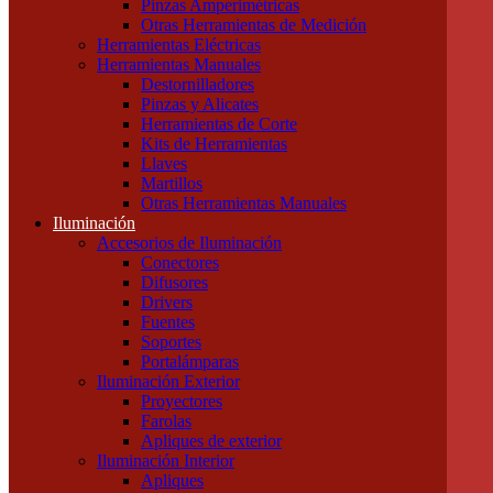
Pinzas Amperimétricas
Cables Blindados
Otras Herramientas de Medición
Cables Subterráneos
Herramientas Eléctricas
Cables TPR Tipo Taller
Herramientas Manuales
Cables Unipolares
Destornilladores
Cables Multipolares
Pinzas y Alicates
Herramientas
Herramientas de Corte
Accesorios e Insumos
Kits de Herramientas
Cajas de Herramientas
Llaves
Insumos Generales
Martillos
Linternas
Otras Herramientas Manuales
Mechas, Sierras, Machos
Iluminación
Herramientas de Medición
Accesorios de Iluminación
Calibres
Conectores
Cintas Métricas
Difusores
Multímetros / Testers
Drivers
Pinzas Amperimétricas
Fuentes
Otras Herramientas de Medición
Soportes
Herramientas Eléctricas
Portalámparas
Herramientas Manuales
Iluminación Exterior
Destornilladores
Proyectores
Pinzas y Alicates
Farolas
Herramientas de Corte
Apliques de exterior
Kits de Herramientas
Iluminación Interior
Llaves
Apliques
Martillos