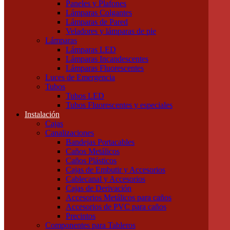
Paneles y Plafones
Otras Herramientas Manuales
Lámparas Colgantes
Iluminación
Lámparas de Pared
Accesorios de Iluminación
Veladores y lámparas de pie
Conectores
Lámparas
Difusores
Lámparas LED
Drivers
Lámparas Incandescentes
Fuentes
Lámparas Fluorescentes
Soportes
Luces de Emergencia
Portalámparas
Tubos
Iluminación Exterior
Tubos LED
Proyectores
Tubos Fluorescentes y especiales
Farolas
Instalación
Apliques de exterior
Cajas
Iluminación Interior
Canalizaciones
Apliques
Bandejas Portacables
Paneles y Plafones
Caños Metálicos
Lámparas Colgantes
Caños Plásticos
Lámparas de Pared
Cajas de Embutir y Accesorios
Veladores y lámparas de pie
Cablecanal y Accesorios
Lámparas
Cajas de Derivación
Lámparas LED
Accesorios Metálicos para caños
Lámparas Incandescentes
Accesorios de PVC para caños
Lámparas Fluorescentes
Precintos
Luces de Emergencia
Componentes para Tableros
Tubos