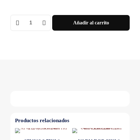
VARIADOR
Añadir al carrito
3X380-
500V
1,5KW
2HP
4,1A
Schneider
cantidad
Productos relacionados