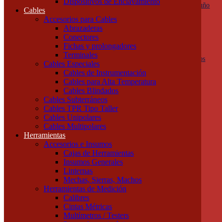
Dispositivos de Enclavamiento
Botoneras, pulsadores y golpes de puño
Cables
Columnas de señalización
Accesorios para Cables
Ojos de Buey
Abrazaderas
Selectoras
Conectores
Varios
Fichas y prolongadores
Dispositivos de Protección
Terminales
Fusibles y descargadores atmosféricos
Cables Especiales
Termomagnéticas y diferenciales
Cables de Instrumentación
Contactores
Cables para Alta Temperatura
Guardamotores
Cables Blindados
Relés térmicos
Cables Subterráneos
Interruptores y seccionadores
Cables TPR Tipo Taller
Accesorios y Componentes
Cables Unipolares
Borneras y Accesorios
Cables Multipolares
Rieles y Soportes
Herramientas
Dispositivos de Enclavamiento
Accesorios e Insumos
Cables
Cajas de Herramientas
Accesorios para Cables
Insumos Generales
Abrazaderas
Linternas
Conectores
Mechas, Sierras, Machos
Fichas y prolongadores
Herramientas de Medición
Terminales
Calibres
Cables Especiales
Cintas Métricas
Cables de Instrumentación
Multímetros / Testers
Cables para Alta Temperatura