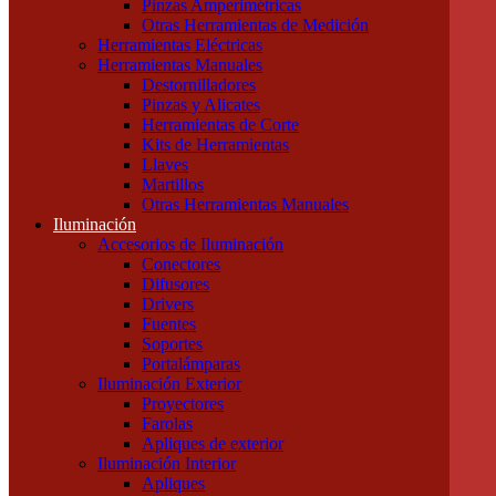
Pinzas Amperimétricas
Cables Blindados
Otras Herramientas de Medición
Cables Subterráneos
Herramientas Eléctricas
Cables TPR Tipo Taller
Herramientas Manuales
Cables Unipolares
Destornilladores
Cables Multipolares
Pinzas y Alicates
Herramientas
Herramientas de Corte
Accesorios e Insumos
Kits de Herramientas
Cajas de Herramientas
Llaves
Insumos Generales
Martillos
Linternas
Otras Herramientas Manuales
Mechas, Sierras, Machos
Iluminación
Herramientas de Medición
Accesorios de Iluminación
Calibres
Conectores
Cintas Métricas
Difusores
Multímetros / Testers
Drivers
Pinzas Amperimétricas
Fuentes
Otras Herramientas de Medición
Soportes
Herramientas Eléctricas
Portalámparas
Herramientas Manuales
Iluminación Exterior
Destornilladores
Proyectores
Pinzas y Alicates
Farolas
Herramientas de Corte
Apliques de exterior
Kits de Herramientas
Iluminación Interior
Llaves
Apliques
Martillos