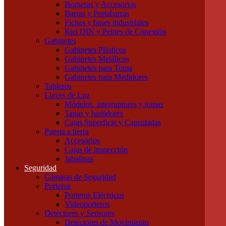
Borneras y Accesorios
Tubos LED
Barras y Portabarras
Tubos Fluorescentes y especiales
Fichas y bases industriales
Instalación
Riel DIN y Peines de Conexión
Cajas
Gabinetes
Canalizaciones
Gabinetes Plásticos
Bandejas Portacables
Gabinetes Metálicos
Caños Metálicos
Gabinetes para Toma
Caños Plásticos
Gabinetes para Medidores
Cajas de Embutir y Accesorios
Tableros
Cablecanal y Accesorios
Llaves de Luz
Cajas de Derivación
Módulos, interruptores y tomas
Accesorios Metálicos para caños
Tapas y bastidores
Accesorios de PVC para caños
Cajas Superficie y Capsuladas
Precintos
Puesta a tierra
Componentes para Tableros
Accesorios
Borneras y Accesorios
Cajas de inspección
Barras y Portabarras
Jabalinas
Fichas y bases industriales
Seguridad
Riel DIN y Peines de Conexión
Cámaras de Seguridad
Gabinetes
Porteros
Gabinetes Plásticos
Porteros Eléctricos
Gabinetes Metálicos
Videoporteros
Gabinetes para Toma
Detectores y Sensores
Gabinetes para Medidores
Detectores de Movimiento