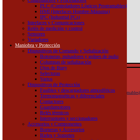
Controladores y Procesadores
(011) 4253-9024
PLC (Controladores Lógicos Programables)
HMI (Interfaces Hombre-Máquina)
Atención por WhatsApp
IPC (Industrial PCs)
11 3071 1515
Interfaces y Comunicaciones
0
Relés de medición y control
Sensores
$ 0,00
Variadores
Maniobra y Protección
0
Dispositivos de Comando y Señalización
Tu pedido
Botoneras, pulsadores y golpes de puño
Columnas de señalización
Ojos de Buey
Selectoras
Automatización y Control
Varios
Actuadores
Dispositivos de Protección
Controladores y Procesadores
Fusibles y descargadores atmosféricos
PLC (Controladores Lógicos Programables
Termomagnéticas y diferenciales
HMI (Interfaces Hombre-Máquina)
Contactores
IPC (Industrial PCs)
Guardamotores
Interfaces y Comunicaciones
Relés térmicos
Relés de medición y control
Interruptores y seccionadores
Sensores
Accesorios y Componentes
Variadores
Borneras y Accesorios
Maniobra y Protección
Rieles y Soportes
Dispositivos de Comando y Señalización