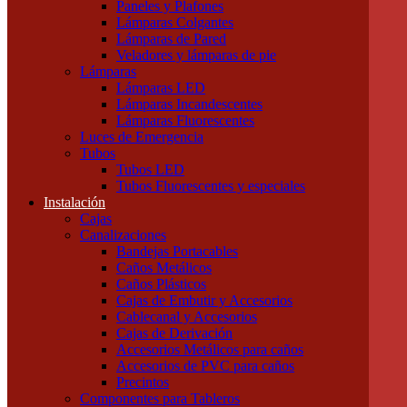
Paneles y Plafones
Otras Herramientas Manuales
Lámparas Colgantes
Iluminación
Lámparas de Pared
Accesorios de Iluminación
Veladores y lámparas de pie
Conectores
Lámparas
Difusores
Lámparas LED
Drivers
Lámparas Incandescentes
Fuentes
Lámparas Fluorescentes
Soportes
Luces de Emergencia
Portalámparas
Tubos
Iluminación Exterior
Tubos LED
Proyectores
Tubos Fluorescentes y especiales
Farolas
Instalación
Apliques de exterior
Cajas
Iluminación Interior
Canalizaciones
Apliques
Bandejas Portacables
Paneles y Plafones
Caños Metálicos
Lámparas Colgantes
Caños Plásticos
Lámparas de Pared
Cajas de Embutir y Accesorios
Veladores y lámparas de pie
Cablecanal y Accesorios
Lámparas
Cajas de Derivación
Lámparas LED
Accesorios Metálicos para caños
Lámparas Incandescentes
Accesorios de PVC para caños
Lámparas Fluorescentes
Precintos
Luces de Emergencia
Componentes para Tableros
Tubos