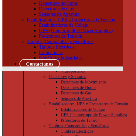
Tableros
Detectores de Humo
Llaves de Luz
Detectores de Gas
Módulos, interruptores y tomas
Sensores de Apertura
Tapas y bastidores
Estabilizadores, UPS y Protectores de Tensión
Cajas Superficie y Capsuladas
Estabilizadores de Voltaje
Puesta a tierra
UPS (Uninterruptible Power Supplies)
Accesorios
Protectores de Tensión
Cajas de inspección
Timbres, Campanillas y Semáforos
Jabalinas
Timbres Eléctricos
Seguridad
Campanillas
Cámaras de Seguridad
Semáforos Industriales
Porteros
Contactanos
Porteros Eléctricos
Videoporteros
Detectores y Sensores
Detectores de Movimiento
Detectores de Humo
Detectores de Gas
Sensores de Apertura
Estabilizadores, UPS y Protectores de Tensión
Estabilizadores de Voltaje
UPS (Uninterruptible Power Supplies)
Protectores de Tensión
Timbres, Campanillas y Semáforos
Timbres Eléctricos