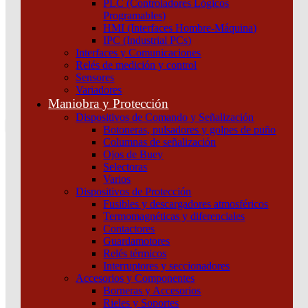
PLC (Controladores Lógicos
Atención por WhatsApp
Programables)
11 3071 1515
HMI (Interfaces Hombre-Máquina)
0
IPC (Industrial PCs)
Interfaces y Comunicaciones
$ 0,00
Relés de medición y control
Sensores
0
Variadores
Tu pedido
Maniobra y Protección
Dispositivos de Comando y Señalización
Botoneras, pulsadores y golpes de puño
Columnas de señalización
Ojos de Buey
Selectoras
¿Que estas buscando hoy?
Varios
×
Dispositivos de Protección
Fusibles y descargadores atmosféricos
Termomagnéticas y diferenciales
Atención telefónica
Contactores
(011) 4253-9024
Guardamotores
Atención por WhatsApp
Relés térmicos
Interruptores y seccionadores
11 2155 1884
Accesorios y Componentes
0
Borneras y Accesorios
Rieles y Soportes
$ 0,00