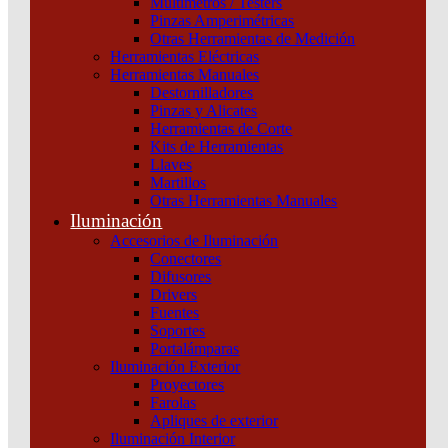
Multímetros / Testers
Pinzas Amperimétricas
PANEL FLAT CUADRADO MACROLED 6W
Otras Herramientas de Medición
Herramientas Eléctricas
AC85-265V FRIO 6000K
Herramientas Manuales
Destornilladores
Categoría:
Paneles y Plafones
SKU:
PEC06CW
Pinzas y Alicates
Herramientas de Corte
Kits de Herramientas
Llaves
Embutir Cuadrado 6W
Martillos
Panel Flat Cuadrado Blanco de Embutir 6W AC85-265V
Otras Herramientas Manuales
Tiempo de Arranque: 0.5s
Iluminación
Accesorios de Iluminación
Potencia: 6W
Conectores
Difusores
Tensión: AC85-265V
Drivers
Fuentes
PANEL
Soportes
FLAT
Portalámparas
CUADRADO
Iluminación Exterior
MACROLED
Proyectores
6W
Farolas
AC85-
Apliques de exterior
265V
Iluminación Interior
FRIO