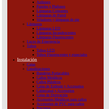
Apliques
6000K
Paneles y Plafones
cantidad
Lámparas Colgantes
Lámparas de Pared
Veladores y lámparas de pie
Lámparas
Descripción
Lámparas LED
Lámparas Incandescentes
Ver ficha técnica
Lámparas Fluorescentes
Luces de Emergencia
Tubos
Tubos LED
Tubos Fluorescentes y especiales
Productos relacionados
Instalación
Cajas
Canalizaciones
Bandejas Portacables
Caños Metálicos
Caños Plásticos
Cajas de Embutir y Accesorios
Cablecanal y Accesorios
Cajas de Derivación
Accesorios Metálicos para caños
Accesorios de PVC para caños
Precintos